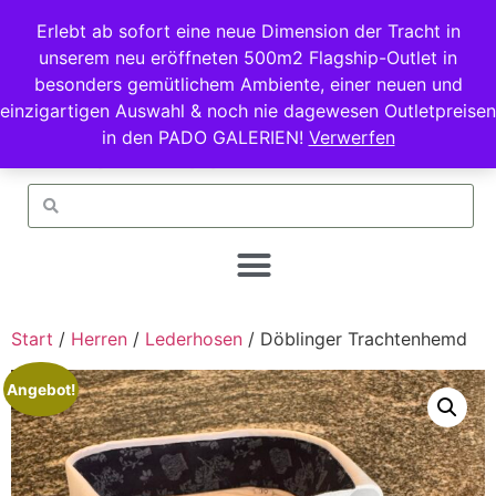
Erlebt ab sofort eine neue Dimension der Tracht in
unserem neu eröffneten 500m2 Flagship-Outlet in
besonders gemütlichem Ambiente, einer neuen und
einzigartigen Auswahl & noch nie dagewesen Outletpreisen
in den PADO GALERIEN!
Verwerfen
Start
/
Herren
/
Lederhosen
/ Döblinger Trachtenhemd
Angebot!