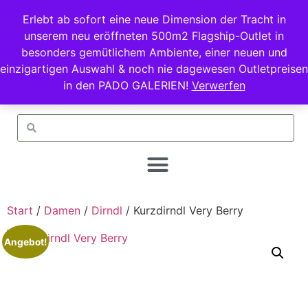
Erlebt ab sofort eine neue Dimension der Tracht in
unserem neu eröffneten 500m2 Flagship-Outlet in
besonders gemütlichem Ambiente, einer neuen und
einzigartigen Auswahl & noch nie dagewesen Outletpreisen
in den PADO GALERIEN!
Verwerfen
Start
/
Damen
/
Dirndl
/ Kurzdirndl Very Berry
Angebot!