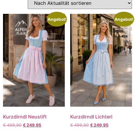
Angebot!
Angebot!
Kurzdirndl Neustift
Kurzdirndl Lichterl
€
499,90
€
249,95
€
499,90
€
249,95