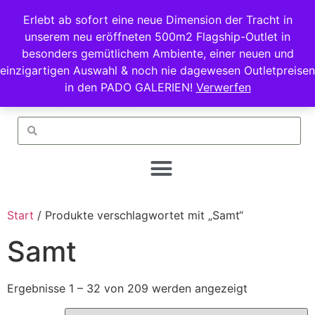
Erlebt ab sofort eine neue Dimension der Tracht in
unserem neu eröffneten 500m2 Flagship-Outlet in
besonders gemütlichem Ambiente, einer neuen und
einzigartigen Auswahl & noch nie dagewesen Outletpreisen
in den PADO GALERIEN!
Verwerfen
Start
/ Produkte verschlagwortet mit „Samt“
Samt
Ergebnisse 1 – 32 von 209 werden angezeigt