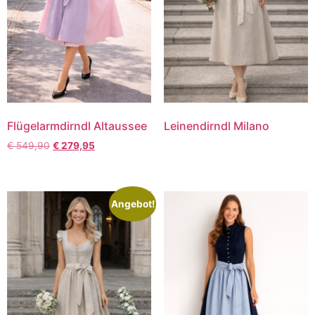
Flügelarmdirndl Altaussee
Leinendirndl Milano
€
549,90
€
279,95
Angebot!