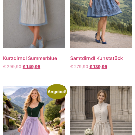
Kurzdirndl Summerblue
Samtdirndl Kunststück
€
299,90
€
149,95
€
279,90
€
139,95
Angebot!