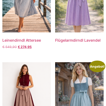
Leinendirndl Attersee
Flügelarmdirndl Lavendel
€
549,90
€
274,95
Angebot!