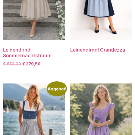
Leinendirndl
Leinendirndl Grandezza
Sommernachtstraum
€
559,90
€
279,50
Angebot!