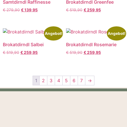
Samtdirndl Raffinesse
Brokatdirndl Greenfee
€
279,90
€
139,95
€
519,90
€
259,95
Angebot!
Angebot!
Brokatdirndl Salbei
Brokatdirndl Rosemarie
€
519,90
€
259,95
€
519,90
€
259,95
1
2
3
4
5
6
7
→