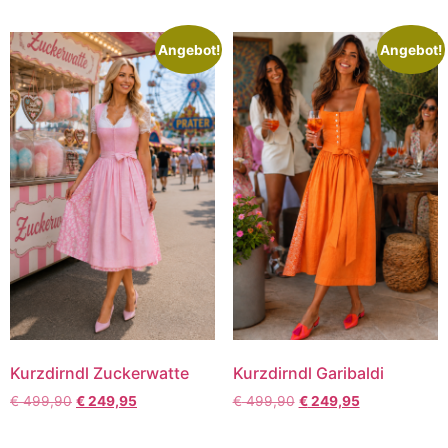
Angebot!
Angebot!
Kurzdirndl Zuckerwatte
Kurzdirndl Garibaldi
€
499,90
€
249,95
€
499,90
€
249,95