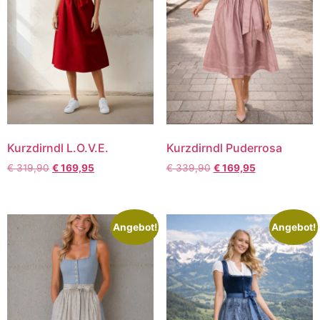
Kurzdirndl L.O.V.E.
Kurzdirndl Puderrosa
€
319,90
€
169,95
€
339,90
€
169,95
Angebot!
Angebot!