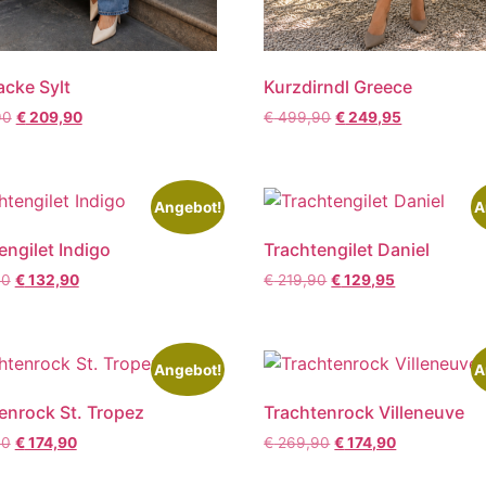
acke Sylt
Kurzdirndl Greece
90
€
209,90
€
499,90
€
249,95
Angebot!
A
engilet Indigo
Trachtengilet Daniel
90
€
132,90
€
219,90
€
129,95
Angebot!
A
enrock St. Tropez
Trachtenrock Villeneuve
90
€
174,90
€
269,90
€
174,90