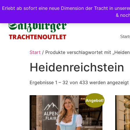
Erlebt ab sofort eine neue Dimension der Tracht in unse
& noc
Start
Start
/ Produkte verschlagwortet mit „Heidenr
Heidenreichstein
Ergebnisse 1 – 32 von 433 werden angezeigt
Angebot!