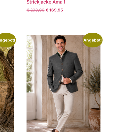
r
Strickjacke Amalfi
€
299,90
€
169,95
ngebot!
Angebot!