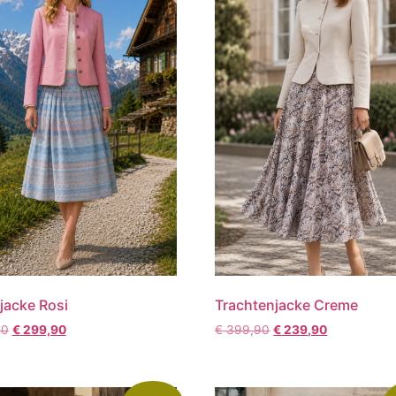
jacke Rosi
Trachtenjacke Creme
90
€
299,90
€
399,90
€
239,90