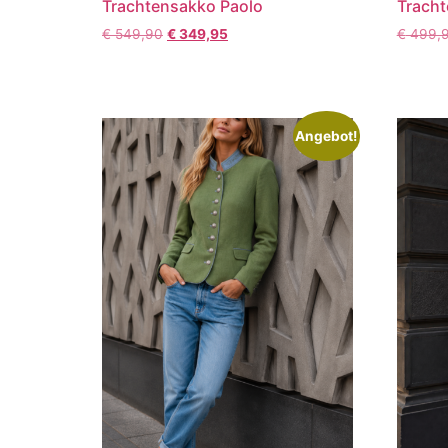
Trachtensakko Paolo
Trach
€
549,90
€
349,95
€
499,
Angebot!