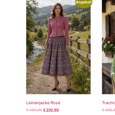
Angebot!
Leinenjacke Rosé
Trach
€
399,90
€
202,90
€
499,