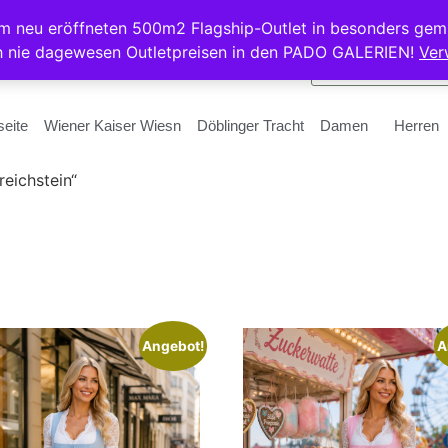
rem neu eröffneten 500m2 Flagship-Outlet in besonders gem
h nie dagewesen Outletpreisen in den PADO GALERIEN!
Ver
seite
Wiener Kaiser Wiesn
Döblinger Tracht
Damen
Herren
eichstein“
Angebot!
A