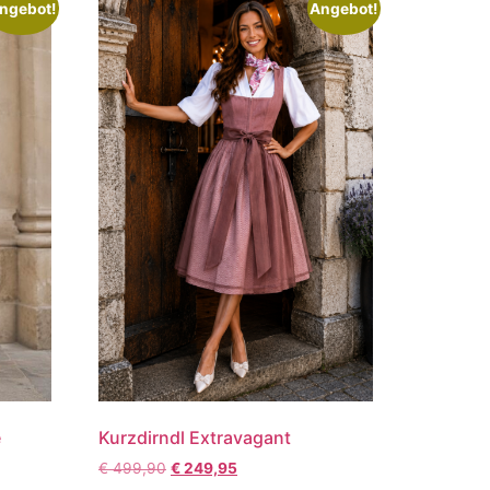
ngebot!
Angebot!
e
Kurzdirndl Extravagant
€
499,90
€
249,95