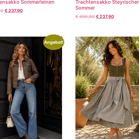
tensakko Sommerleinen
Trachtensakko Steyrische
Sommer
90
€
237,90
€
499,90
€
237,90
Angebot!
A