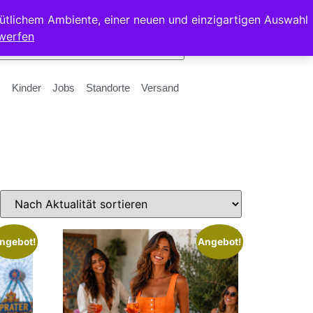
ütlichem Ambiente, einer neuen und einzigartigen Auswahl
werfen
Kinder
Jobs
Standorte
Versand
ngebot!
Angebot!