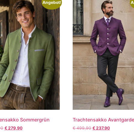
Angebot!
A
tensakko Sommergrün
Trachtensakko Avantgard
90
€
279,90
€
499,90
€
237,90