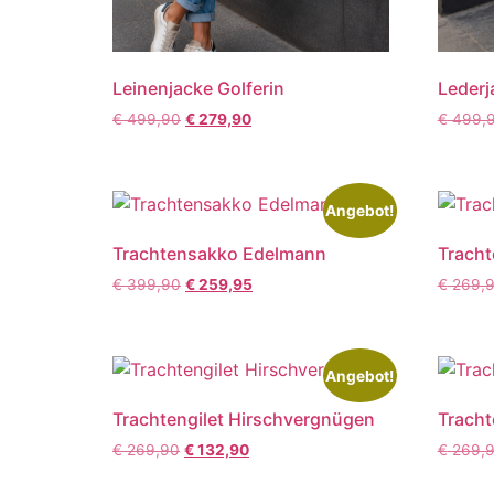
Leinenjacke Golferin
Lederj
€
499,90
€
279,90
€
499,
Angebot!
Trachtensakko Edelmann
Tracht
€
399,90
€
259,95
€
269,
Angebot!
Trachtengilet Hirschvergnügen
Tracht
€
269,90
€
132,90
€
269,