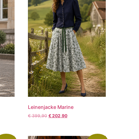
Leinenjacke Marine
€
399,90
€
202,90