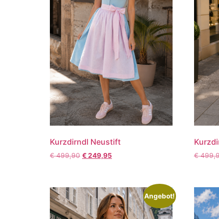
Kurzdirndl Neustift
Kurzdi
€
499,90
€
249,95
€
499,
Angebot!