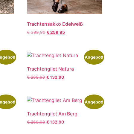
Trachtensakko Edelweiß
€
399,90
€
259,95
ngebot!
Angebot!
Trachtengilet Natura
€
269,90
€
132,90
ngebot!
Angebot!
Trachtengilet Am Berg
€
269,90
€
132,90