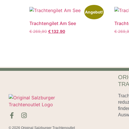
Angebot!
Trachtengilet Am See
Tracht
€
269,90
€
132,90
€
269,
ORI
TR
Trach
reduz
finde
Auswa
© 2026 Original Salzburger Trachtenoutlet