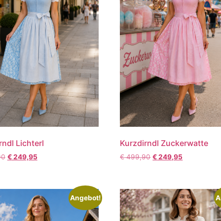
rndl Lichterl
Kurzdirndl Zuckerwatte
90
€
249,95
€
499,90
€
249,95
Angebot!
A