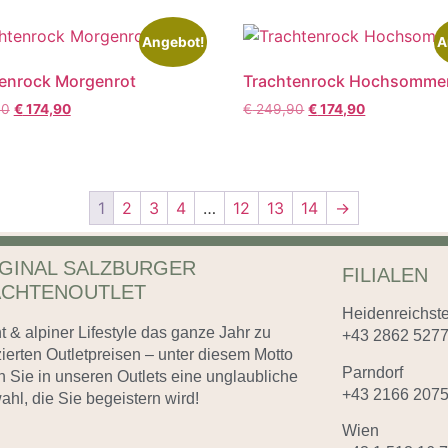
Angebot!
A
enrock Morgenrot
Trachtenrock Hochsomme
90
€
174,90
€
249,90
€
174,90
1
2
3
4
…
12
13
14
→
GINAL SALZBURGER
FILIALEN
ACHTENOUTLET
Heidenreichste
t & alpiner Lifestyle das ganze Jahr zu
+43 2862 527
ierten Outletpreisen – unter diesem Motto
Parndorf
n Sie in unseren Outlets eine unglaubliche
+43 2166 207
hl, die Sie begeistern wird!
Wien