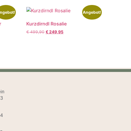
ngebot!
Angebot!
r
Kurzdirndl Rosalie
€
499,90
€
249,95
in
73
54