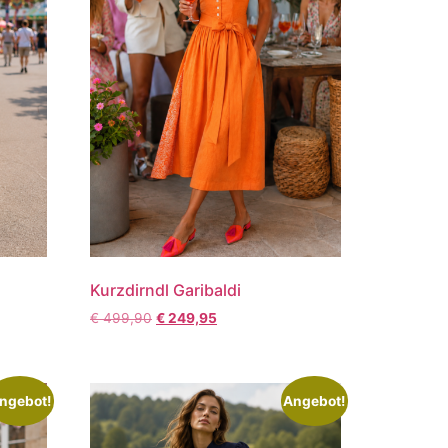
Kurzdirndl Garibaldi
€
499,90
€
249,95
ngebot!
Angebot!