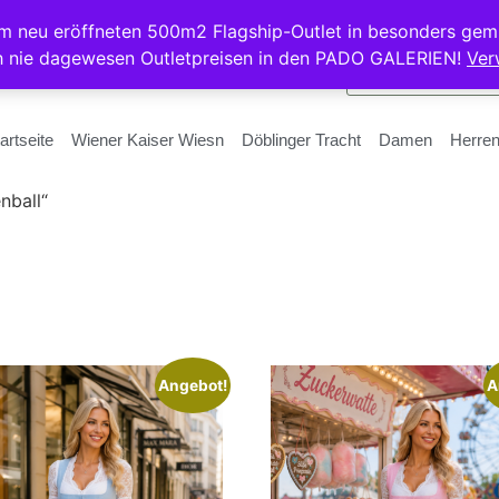
rem neu eröffneten 500m2 Flagship-Outlet in besonders gem
h nie dagewesen Outletpreisen in den PADO GALERIEN!
Ver
artseite
Wiener Kaiser Wiesn
Döblinger Tracht
Damen
Herre
nball“
Angebot!
A