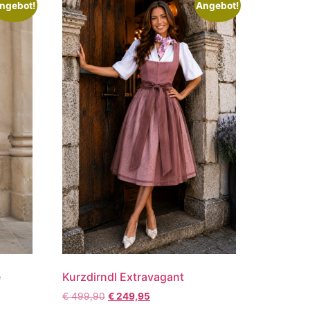
ngebot!
Angebot!
e
Kurzdirndl Extravagant
€
499,90
€
249,95