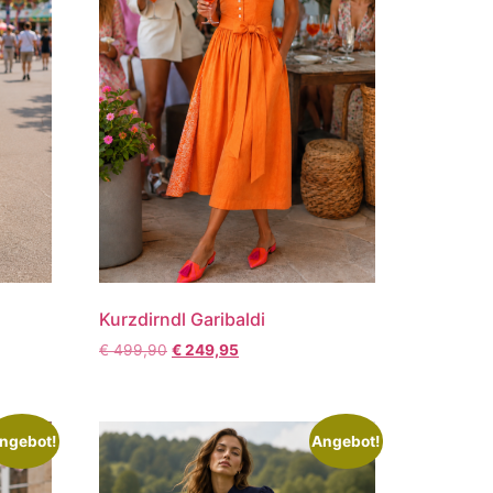
Kurzdirndl Garibaldi
€
499,90
€
249,95
ngebot!
Angebot!