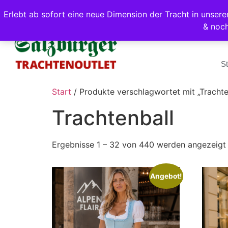
Erlebt ab sofort eine neue Dimension der Tracht in unse
& noc
St
Start
/ Produkte verschlagwortet mit „Trachte
Trachtenball
Ergebnisse 1 – 32 von 440 werden angezeigt
Angebot!