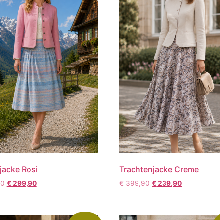
jacke Rosi
Trachtenjacke Creme
90
€
299,90
€
399,90
€
239,90