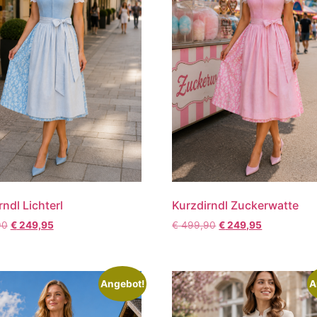
rndl Lichterl
Kurzdirndl Zuckerwatte
90
€
249,95
€
499,90
€
249,95
Angebot!
A