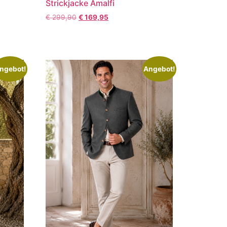
r
Strickjacke Amalfi
€
299,90
€
169,95
ngebot!
Angebot!