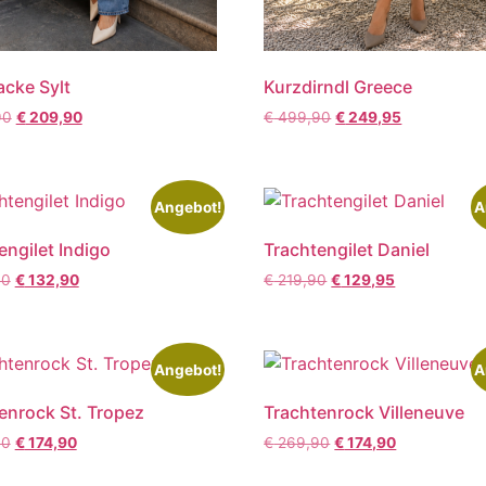
acke Sylt
Kurzdirndl Greece
90
€
209,90
€
499,90
€
249,95
Angebot!
A
engilet Indigo
Trachtengilet Daniel
90
€
132,90
€
219,90
€
129,95
Angebot!
A
enrock St. Tropez
Trachtenrock Villeneuve
90
€
174,90
€
269,90
€
174,90