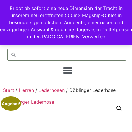
Erlebt ab sofort eine neue Dimension der Tracht in
unserem neu eröffneten 500m2 Flagship-Outlet in
besonders gemütlichem Ambiente, einer neuen und
einzigartigen Auswahl & noch nie dagewesen Outletpreisen
in den PADO GALERIEN!
Verwerfen
Start
/
Herren
/
Lederhosen
/ Döblinger Lederhose
Angebot!