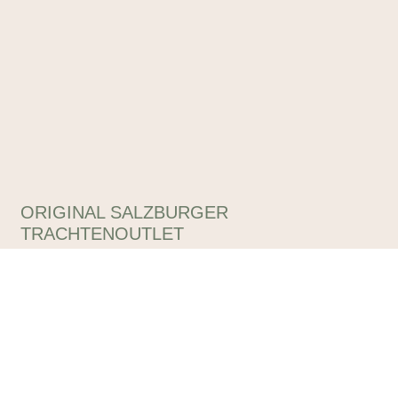
ORIGINAL SALZBURGER
TRACHTENOUTLET
Tracht & alpiner Lifestyle das ganze Jahr zu reduzierten
Outletpreisen – unter diesem Motto finden Sie in unseren
Outlets eine unglaubliche Auswahl, die Sie begeistern wird!
Impressum
Datenschutzerklärung