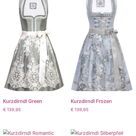
Kurzdirndl Green
Kurzdirndl Frozen
€
139,95
€
139,95