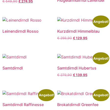
Flügelarmdirndl Lavendel
€
549,90
€
274,95
Angebot!
Leinendirndl Rosso
Kurzdirndl Himmelblau
€
259,90
€
129,95
Angebot!
Samtdirndl
Samtdirndl Hubertus
€
279,90
€
139,95
Angebot!
Angebot!
Samtdirndl Raffinesse
Brokatdirndl Greenfee