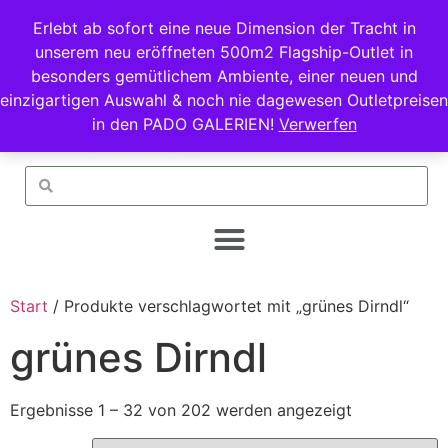
Erlebt ab sofort eine neue Dimension der Tracht in
unserem neu eröffneten 500m2 Flagship-Outlet in
besonders gemütlichem Ambiente, einer neuen und
einzigartigen Auswahl & noch nie dagewesen Outletpreisen
in den PADO GALERIEN!
Verwerfen
Start
/ Produkte verschlagwortet mit „grünes Dirndl“
grünes Dirndl
Ergebnisse 1 – 32 von 202 werden angezeigt