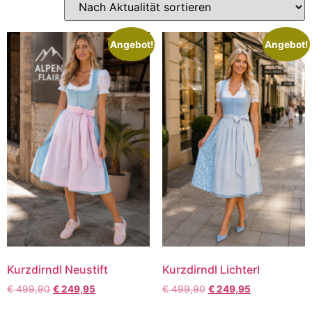
Angebot!
Angebot!
Kurzdirndl Neustift
Kurzdirndl Lichterl
€
499,90
€
249,95
€
499,90
€
249,95