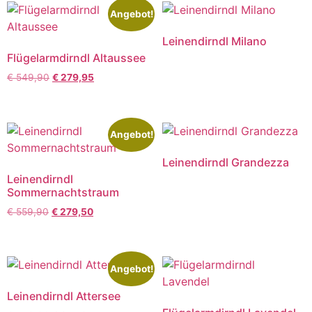
Angebot!
Leinendirndl Milano
Flügelarmdirndl Altaussee
€
549,90
€
279,95
Angebot!
Leinendirndl Grandezza
Leinendirndl
Sommernachtstraum
€
559,90
€
279,50
Angebot!
Leinendirndl Attersee