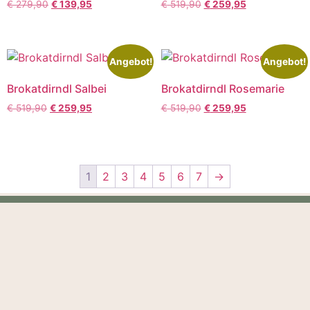
€
279,90
€
139,95
€
519,90
€
259,95
Angebot!
Angebot!
Brokatdirndl Salbei
Brokatdirndl Rosemarie
€
519,90
€
259,95
€
519,90
€
259,95
1
2
3
4
5
6
7
→