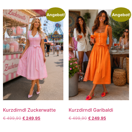
Angebot!
Angebot!
Kurzdirndl Zuckerwatte
Kurzdirndl Garibaldi
€
499,90
€
249,95
€
499,90
€
249,95