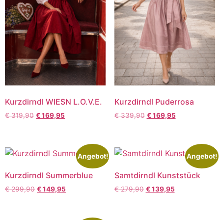
Kurzdirndl WIESN L.O.V.E.
Kurzdirndl Puderrosa
€
319,90
€
169,95
€
339,90
€
169,95
Angebot!
Angebot!
Kurzdirndl Summerblue
Samtdirndl Kunststück
€
299,90
€
149,95
€
279,90
€
139,95