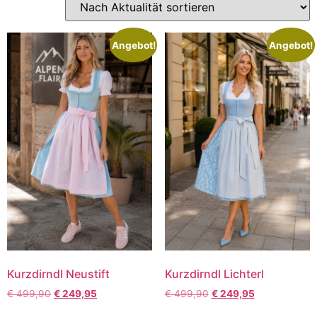
Angebot!
Angebot!
Kurzdirndl Neustift
Kurzdirndl Lichterl
€
499,90
€
249,95
€
499,90
€
249,95