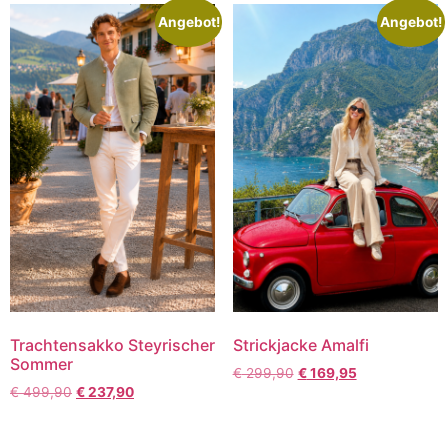
Angebot!
Angebot!
Trachtensakko Steyrischer
Strickjacke Amalfi
Sommer
€
299,90
€
169,95
€
499,90
€
237,90