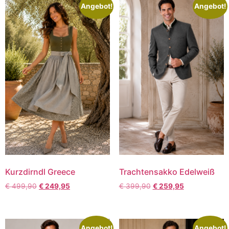
Angebot!
Angebot!
Kurzdirndl Greece
Trachtensakko Edelweiß
€
499,90
€
249,95
€
399,90
€
259,95
Angebot!
Angebot!