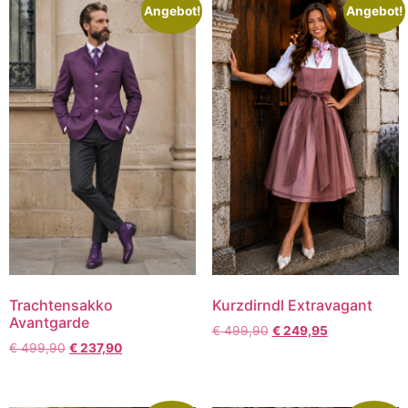
Angebot!
Angebot!
Trachtensakko
Kurzdirndl Extravagant
Avantgarde
€
499,90
€
249,95
€
499,90
€
237,90