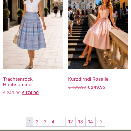
Trachtenrock
Kurzdirndl Rosalie
Hochsommer
€
499,90
€
249,95
€
249,90
€
174,90
1
2
3
4
…
12
13
14
→