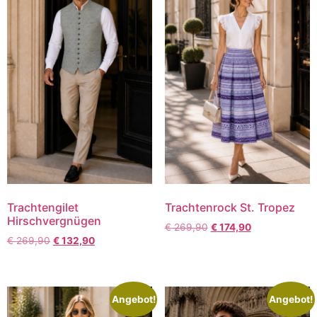
Trachtengilet
Trachtenrock St. Tropez
Hirschvergnügen
€
269,90
€
174,90
€
269,90
€
132,90
Angebot!
Angebot!