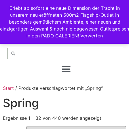
Erlebt ab sofort eine neue Dimension der Tracht in
unserem neu eröffneten 500m2 Flagship-Outlet in
besonders gemütlichem Ambiente, einer neuen und
einzigartigen Auswahl & noch nie dagewesen Outletpreisen
in den PADO GALERIEN!
Verwerfen
Start
/ Produkte verschlagwortet mit „Spring“
Spring
Ergebnisse 1 – 32 von 440 werden angezeigt