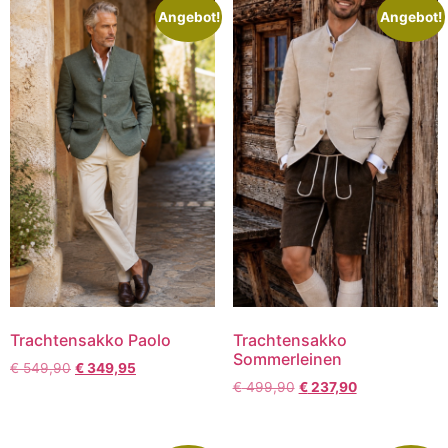
Angebot!
Angebot!
Trachtensakko Paolo
Trachtensakko
Sommerleinen
€
549,90
€
349,95
€
499,90
€
237,90