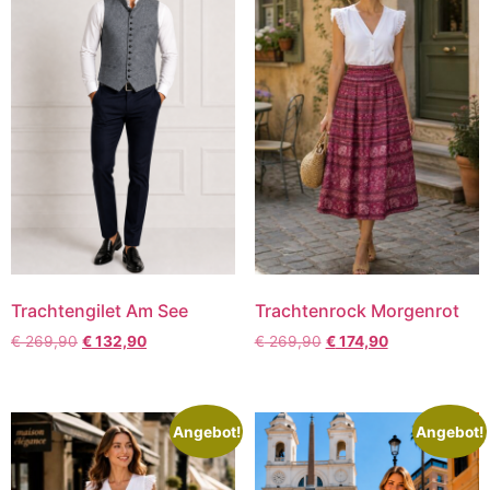
Trachtengilet Am See
Trachtenrock Morgenrot
€
269,90
€
132,90
€
269,90
€
174,90
Angebot!
Angebot!