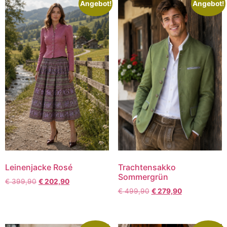
Angebot!
Angebot!
Leinenjacke Rosé
Trachtensakko
Sommergrün
€
399,90
€
202,90
€
499,90
€
279,90