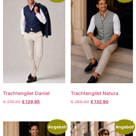
Trachtengilet Daniel
Trachtengilet Natura
€
219,90
€
129,95
€
269,90
€
132,90
Angebot!
Angebot!