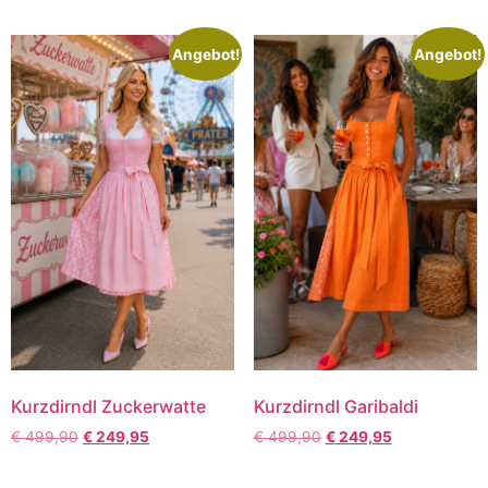
Angebot!
Angebot!
Kurzdirndl Zuckerwatte
Kurzdirndl Garibaldi
€
499,90
€
249,95
€
499,90
€
249,95