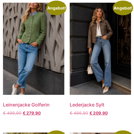
Angebot!
Angebot!
Leinenjacke Golferin
Lederjacke Sylt
€
499,90
€
279,90
€
499,90
€
209,90