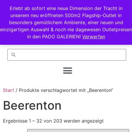
Erlebt ab sofort eine neue Dimension der Tracht in
unserem neu eröffneten 500m2 Flagship-Outlet in
besonders gemütlichem Ambiente, einer neuen und
einzigartigen Auswahl & noch nie dagewesen Outletpreisen
in den PADO GALERIEN!
Verwerfen
Start
/ Produkte verschlagwortet mit „Beerenton“
Beerenton
Ergebnisse 1 – 32 von 203 werden angezeigt