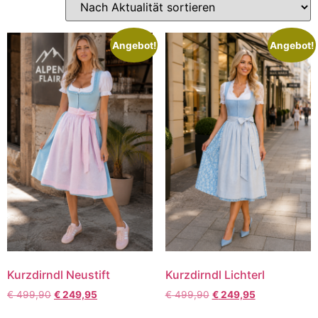
Angebot!
Angebot!
Kurzdirndl Neustift
Kurzdirndl Lichterl
€
499,90
€
249,95
€
499,90
€
249,95