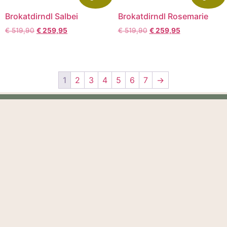
Brokatdirndl Salbei
Brokatdirndl Rosemarie
€
519,90
€
259,95
€
519,90
€
259,95
1
2
3
4
5
6
7
→