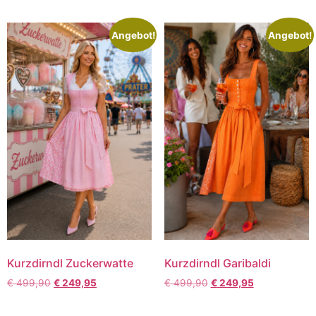
Angebot!
Angebot!
Kurzdirndl Zuckerwatte
Kurzdirndl Garibaldi
€
499,90
€
249,95
€
499,90
€
249,95