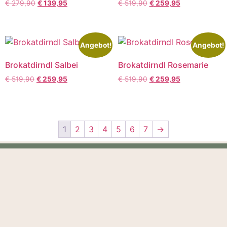
€
279,90
€
139,95
€
519,90
€
259,95
Angebot!
Angebot!
Brokatdirndl Salbei
Brokatdirndl Rosemarie
€
519,90
€
259,95
€
519,90
€
259,95
1
2
3
4
5
6
7
→