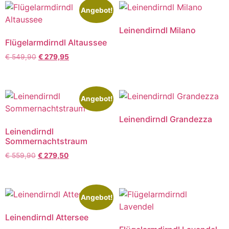
Angebot!
Leinendirndl Milano
Flügelarmdirndl Altaussee
€
549,90
€
279,95
Angebot!
Leinendirndl Grandezza
Leinendirndl
Sommernachtstraum
€
559,90
€
279,50
Angebot!
Leinendirndl Attersee