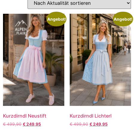
Angebot!
Angebot!
Kurzdirndl Neustift
Kurzdirndl Lichterl
€
499,90
€
249,95
€
499,90
€
249,95