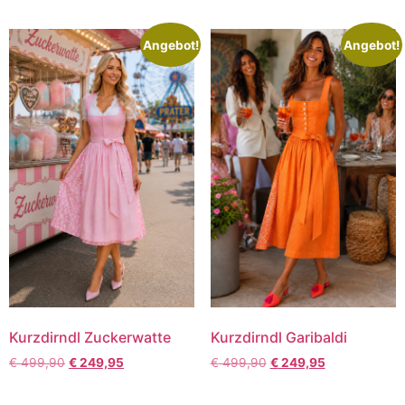
Angebot!
Angebot!
Kurzdirndl Zuckerwatte
Kurzdirndl Garibaldi
€
499,90
€
249,95
€
499,90
€
249,95