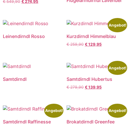
Flügelarmdirndl Lavendel
€
549,90
€
274,95
Angebot!
Leinendirndl Rosso
Kurzdirndl Himmelblau
€
259,90
€
129,95
Angebot!
Samtdirndl
Samtdirndl Hubertus
€
279,90
€
139,95
Angebot!
Angebot!
Samtdirndl Raffinesse
Brokatdirndl Greenfee