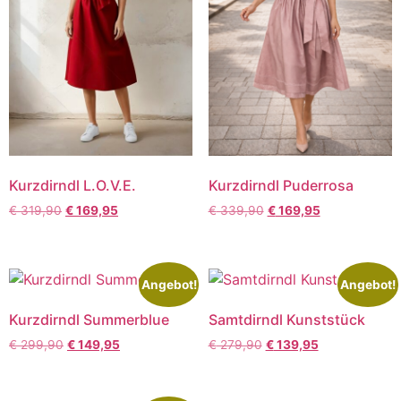
Kurzdirndl L.O.V.E.
Kurzdirndl Puderrosa
€
319,90
€
169,95
€
339,90
€
169,95
Angebot!
Angebot!
Kurzdirndl Summerblue
Samtdirndl Kunststück
€
299,90
€
149,95
€
279,90
€
139,95