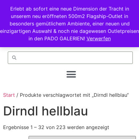
Erlebt ab sofort eine neue Dimension der Tracht in
unserem neu eröffneten 500m2 Flagship-Outlet in
besonders gemütlichem Ambiente, einer neuen und
einzigartigen Auswahl & noch nie dagewesen Outletpreisen
in den PADO GALERIEN!
Verwerfen
Start
/ Produkte verschlagwortet mit „Dirndl hellblau“
Dirndl hellblau
Ergebnisse 1 – 32 von 223 werden angezeigt