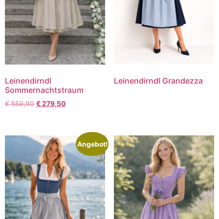
Leinendirndl
Leinendirndl Grandezza
Sommernachtstraum
€
559,90
€
279,50
Angebot!