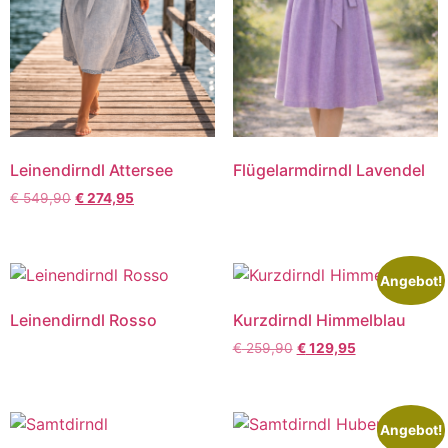
Leinendirndl Attersee
Flügelarmdirndl Lavendel
€
549,90
€
274,95
Angebot!
Leinendirndl Rosso
Kurzdirndl Himmelblau
€
259,90
€
129,95
Angebot!