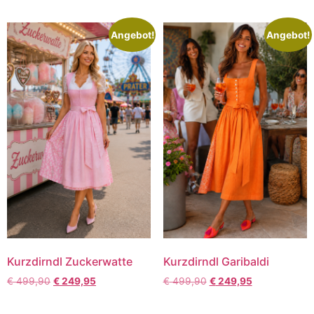
Angebot!
Angebot!
Kurzdirndl Zuckerwatte
Kurzdirndl Garibaldi
€
499,90
€
249,95
€
499,90
€
249,95