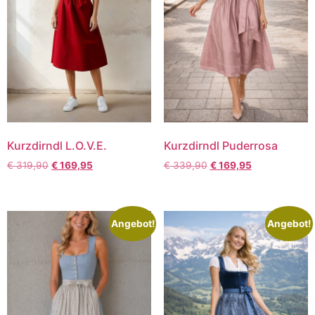
Kurzdirndl L.O.V.E.
Kurzdirndl Puderrosa
€
319,90
€
169,95
€
339,90
€
169,95
Angebot!
Angebot!