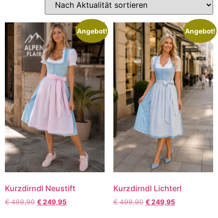
Angebot!
Angebot!
Kurzdirndl Neustift
Kurzdirndl Lichterl
€
499,90
€
249,95
€
499,90
€
249,95