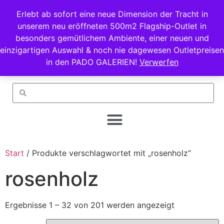
Erlebt ab sofort eine neue Dimension der Tracht in
unserem neu eröffneten 500m2 Flagship-Outlet in
besonders gemütlichem Ambiente, einer neuen und
einzigartigen Auswahl & noch nie dagewesen Outletpreisen
in den PADO GALERIEN!
Verwerfen
Start
/ Produkte verschlagwortet mit „rosenholz“
rosenholz
Ergebnisse 1 – 32 von 201 werden angezeigt