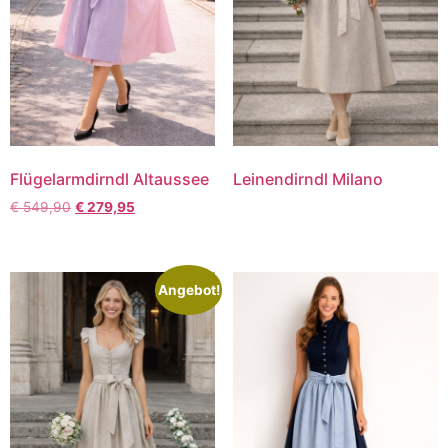
Flügelarmdirndl Altaussee
Leinendirndl Milano
€
549,90
€
279,95
Angebot!