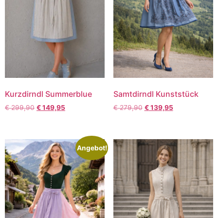
Kurzdirndl Summerblue
Samtdirndl Kunststück
€
299,90
€
149,95
€
279,90
€
139,95
Angebot!