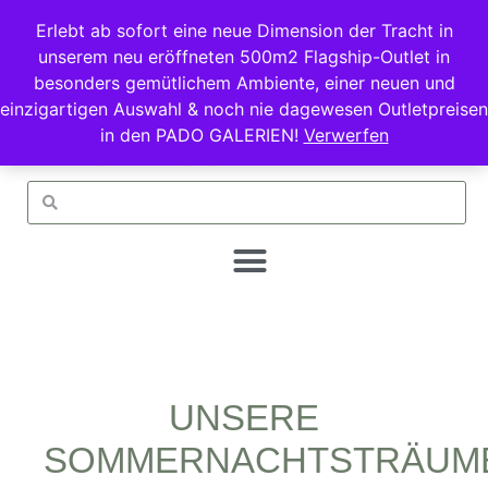
Erlebt ab sofort eine neue Dimension der Tracht in
unserem neu eröffneten 500m2 Flagship-Outlet in
besonders gemütlichem Ambiente, einer neuen und
einzigartigen Auswahl & noch nie dagewesen Outletpreisen
in den PADO GALERIEN!
Verwerfen
UNSERE
SOMMERNACHTSTRÄUM