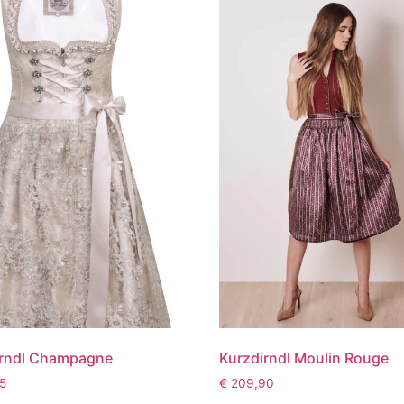
irndl Champagne
Kurzdirndl Moulin Rouge
5
€
209,90