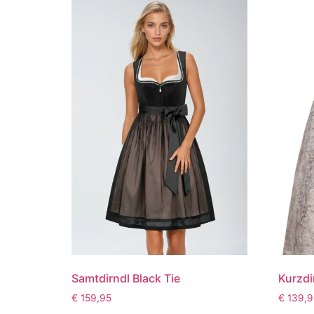
Samtdirndl Black Tie
Kurzd
€
159,95
€
139,9