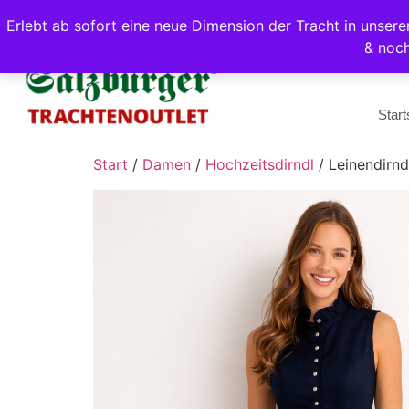
Erlebt ab sofort eine neue Dimension der Tracht in unse
& noc
Start
Start
/
Damen
/
Hochzeitsdirndl
/ Leinendirn