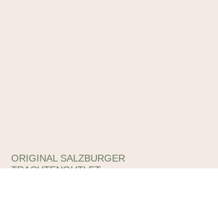
ORIGINAL SALZBURGER
TRACHTENOUTLET
Tracht & alpiner Lifestyle das ganze Jahr zu reduzierten
Outletpreisen – unter diesem Motto finden Sie in unseren
Outlets eine unglaubliche Auswahl, die Sie begeistern wird!