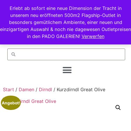
Erlebt ab sofort eine neue Dimension der Tracht in
unserem neu eröffneten 500m2 Flagship-Outlet in
besonders gemütlichem Ambiente, einer neuen und
einzigartigen Auswahl & noch nie dagewesen Outletpreisen
in den PADO GALERIEN!
Verwerfen
Start
/
Damen
/
Dirndl
/ Kurzdirndl Great Olive
Angebot!