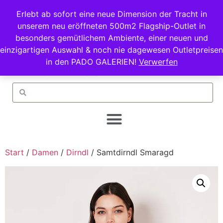
Erlebt ab sofort eine neue Dimension der Tracht in
unserem neu eröffneten 500m2 Flagship-Outlet in
besonders gemütlichem Ambiente, einer neuen und
einzigartigen Auswahl & noch nie dagewesen Outletpreisen
in den PADO GALERIEN!
Verwerfen
Start
/
Damen
/
Dirndl
/ Samtdirndl Smaragd