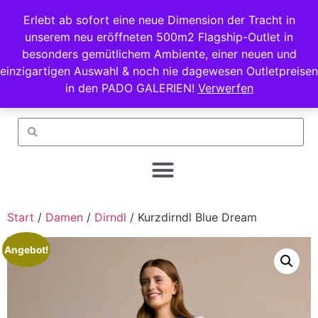
Erlebt ab sofort eine neue Dimension der Tracht in
unserem neu eröffneten 500m2 Flagship-Outlet in
besonders gemütlichem Ambiente, einer neuen und
einzigartigen Auswahl & noch nie dagewesen Outletpreisen
in den PADO GALERIEN!
Verwerfen
Start
/
Damen
/
Dirndl
/ Kurzdirndl Blue Dream
Angebot!