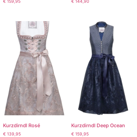
€
159,95
€
144,90
Kurzdirndl Rosé
Kurzdirndl Deep Ocean
€
139,95
€
159,95