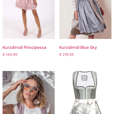
Kurzdirndl Principessa
Kurzdirndl Blue Sky
€
144,90
€
219,95