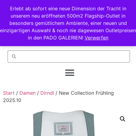
Erlebt ab sofort eine neue Dimension der Tracht in
unserem neu eröffneten 500m2 Flagship-Outlet in
besonders gemütlichem Ambiente, einer neuen und
einzigartigen Auswahl & noch nie dagewesen Outletpreisen
in den PADO GALERIEN!
Verwerfen
Start
/
Damen
/
Dirndl
/ New Collection Frühling
2025.10