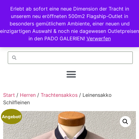
Erlebt ab sofort eine neue Dimension der Tracht in
unserem neu eröffneten 500m2 Flagship-Outlet in
besonders gemütlichem Ambiente, einer neuen und
einzigartigen Auswahl & noch nie dagewesen Outletpreisen
in den PADO GALERIEN!
Verwerfen
Start
/
Herren
/
Trachtensakkos
/ Leinensakko
Schilfleinen
Angebot!