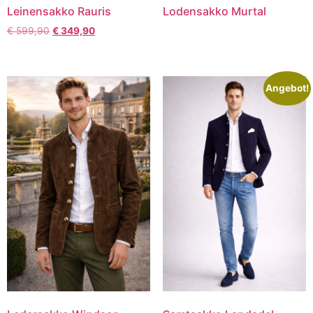
Leinensakko Rauris
Lodensakko Murtal
€
599,90
€
349,90
Angebot!