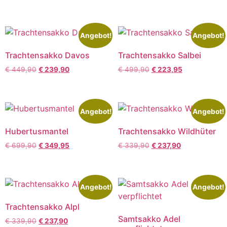
Angebot!
Angebot!
Trachtensakko Davos
Trachtensakko Salbei
€
449,90
€
239,90
€
499,90
€
223,95
Angebot!
Angebot!
Hubertusmantel
Trachtensakko Wildhüter
€
699,90
€
349,95
€
339,90
€
237,90
Angebot!
Angebot!
Trachtensakko Alpl
Samtsakko Adel
€
339,90
€
237,90