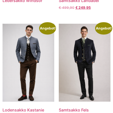
Ledersakko Windsor
Samtsakko Landadel
€
499,90
€
249,95
Angebot!
Angebot!
Lodensakko Kastanie
Samtsakko Fels