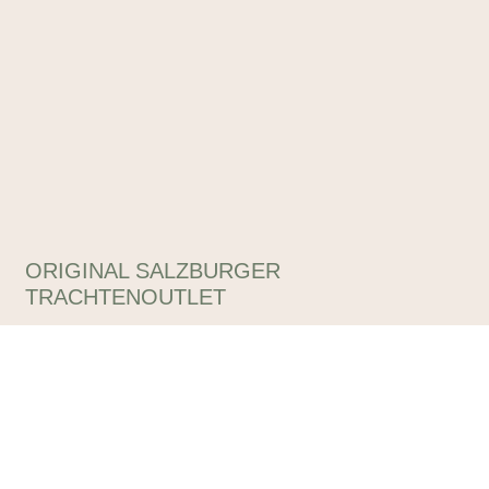
ORIGINAL SALZBURGER
TRACHTENOUTLET
Tracht & alpiner Lifestyle das ganze Jahr zu reduzierten
Outletpreisen – unter diesem Motto finden Sie in unseren
Outlets eine unglaubliche Auswahl, die Sie begeistern wird!
Impressum
Datenschutzerklärung