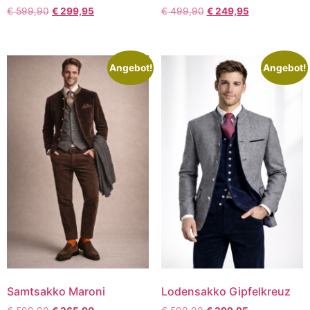
€
599,90
€
299,95
€
499,90
€
249,95
Angebot!
Angebot!
Samtsakko Maroni
Lodensakko Gipfelkreuz