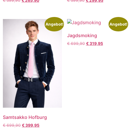
€
599,90
€
265,90
€
599,90
€
299,95
Angebot!
Angebot!
Jagdsmoking
€
699,90
€
319,95
Samtsakko Hofburg
€
699,90
€
399,95