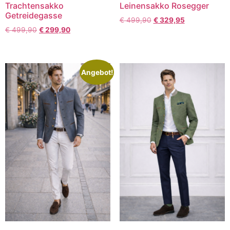
Trachtensakko
Leinensakko Rosegger
Getreidegasse
€
499,90
€
329,95
€
499,90
€
299,90
Angebot!