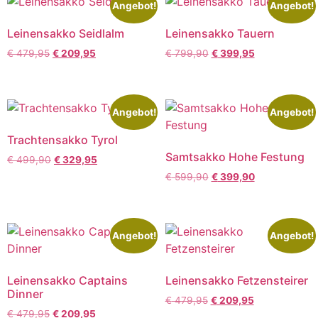
Angebot!
Angebot!
Leinensakko Seidlalm
Leinensakko Tauern
€
479,95
€
209,95
€
799,90
€
399,95
Angebot!
Angebot!
Trachtensakko Tyrol
Samtsakko Hohe Festung
€
499,90
€
329,95
€
599,90
€
399,90
Angebot!
Angebot!
Leinensakko Captains
Leinensakko Fetzensteirer
Dinner
€
479,95
€
209,95
€
479,95
€
209,95