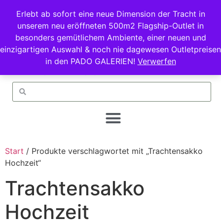
Erlebt ab sofort eine neue Dimension der Tracht in
unserem neu eröffneten 500m2 Flagship-Outlet in
besonders gemütlichem Ambiente, einer neuen und
einzigartigen Auswahl & noch nie dagewesen Outletpreisen
in den PADO GALERIEN!
Verwerfen
Start
/ Produkte verschlagwortet mit „Trachtensakko
Hochzeit“
Trachtensakko
Hochzeit