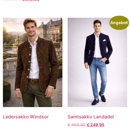
Angebot!
Ledersakko Windsor
Samtsakko Landadel
€
499,90
€
249,95