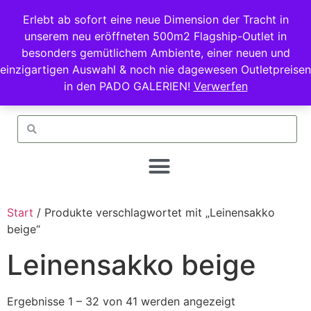
Erlebt ab sofort eine neue Dimension der Tracht in
unserem neu eröffneten 500m2 Flagship-Outlet in
besonders gemütlichem Ambiente, einer neuen und
einzigartigen Auswahl & noch nie dagewesen Outletpreisen
in den PADO GALERIEN!
Verwerfen
Start
/ Produkte verschlagwortet mit „Leinensakko
beige“
Leinensakko beige
Ergebnisse 1 – 32 von 41 werden angezeigt