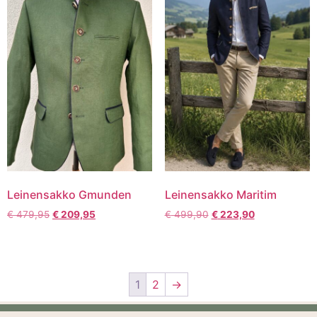
Leinensakko Gmunden
Leinensakko Maritim
€
479,95
€
209,95
€
499,90
€
223,90
1
2
→