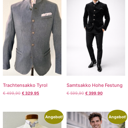
Trachtensakko Tyrol
Samtsakko Hohe Festung
€
499,90
€
329,95
€
599,90
€
399,90
Angebot!
Angebot!