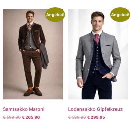
Angebot!
Angebot!
Samtsakko Maroni
Lodensakko Gipfelkreuz
€
599,90
€
265,90
€
599,90
€
299,95