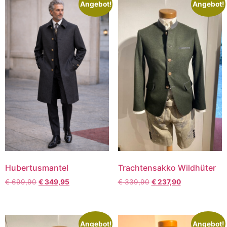
Angebot!
Angebot!
Hubertusmantel
Trachtensakko Wildhüter
€
699,90
€
349,95
€
339,90
€
237,90
Angebot!
Angebot!