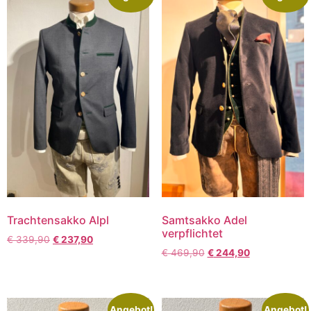
Trachtensakko Alpl
Samtsakko Adel
verpflichtet
€
339,90
€
237,90
€
469,90
€
244,90
Angebot!
Angebot!