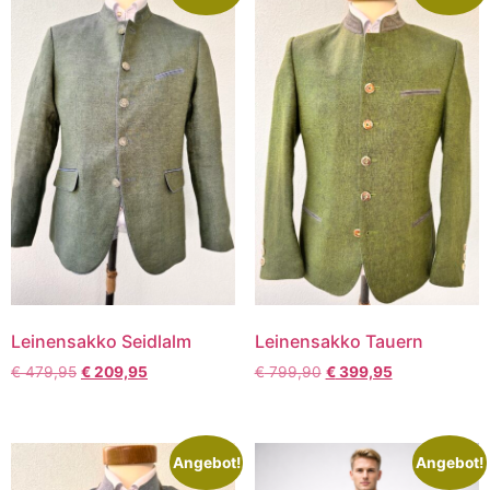
Leinensakko Seidlalm
Leinensakko Tauern
€
479,95
€
209,95
€
799,90
€
399,95
Angebot!
Angebot!