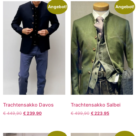
Angebot!
Angebot!
Trachtensakko Davos
Trachtensakko Salbei
€
449,90
€
239,90
€
499,90
€
223,95