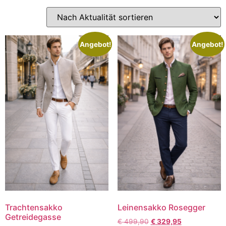
Angebot!
Angebot!
Trachtensakko
Leinensakko Rosegger
Getreidegasse
€
499,90
€
329,95