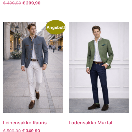
€
499,90
€
299,90
Angebot!
Leinensakko Rauris
Lodensakko Murtal
€
599,90
€
349,90