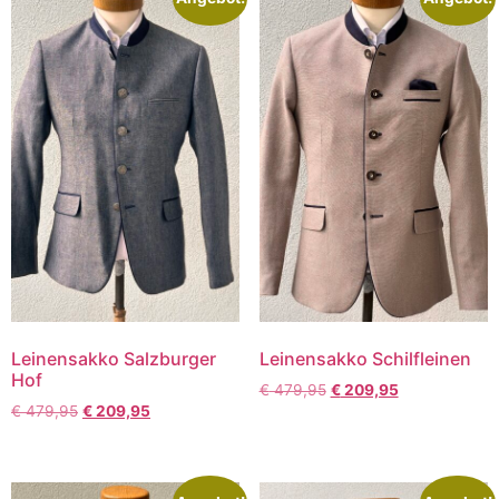
Leinensakko Salzburger
Leinensakko Schilfleinen
Hof
€
479,95
€
209,95
€
479,95
€
209,95