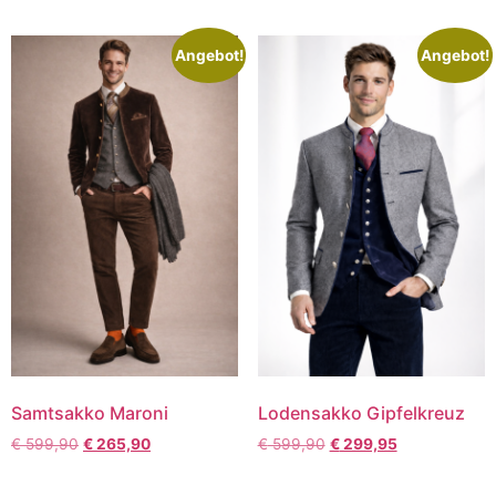
Angebot!
Angebot!
Samtsakko Maroni
Lodensakko Gipfelkreuz
€
599,90
€
265,90
€
599,90
€
299,95