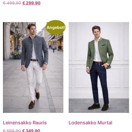
€
499,90
€
299,90
Angebot!
Leinensakko Rauris
Lodensakko Murtal
€
599,90
€
349,90