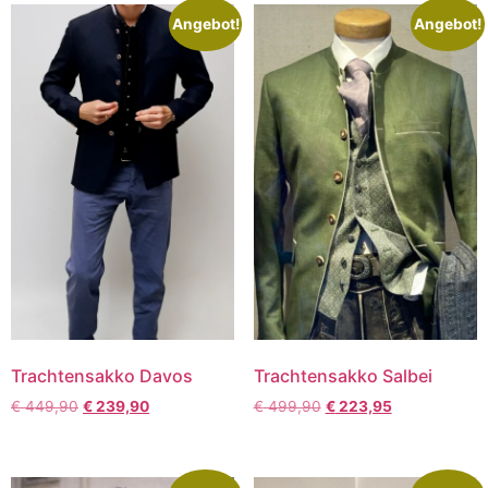
Angebot!
Angebot!
Trachtensakko Davos
Trachtensakko Salbei
€
449,90
€
239,90
€
499,90
€
223,95