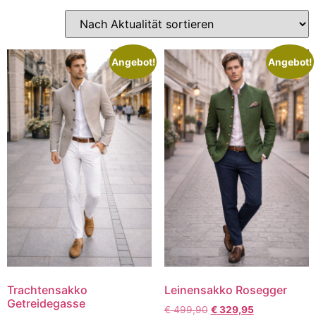
Angebot!
Angebot!
Trachtensakko
Leinensakko Rosegger
Getreidegasse
€
499,90
€
329,95