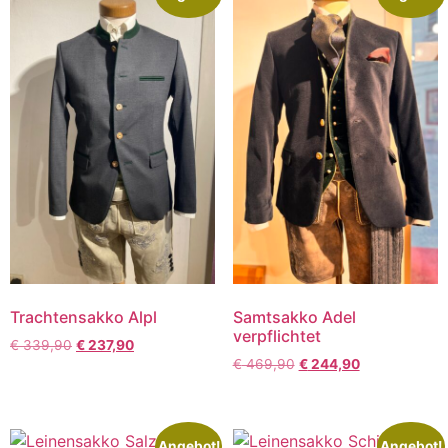
Trachtensakko Alpl
Samtsakko Adel
verpflichtet
€
339,90
€
237,90
€
469,90
€
244,90
Angebot!
Angebot!