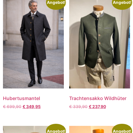
Angebot!
Angebot!
Hubertusmantel
Trachtensakko Wildhüter
€
699,90
€
349,95
€
339,90
€
237,90
Angebot!
Angebot!