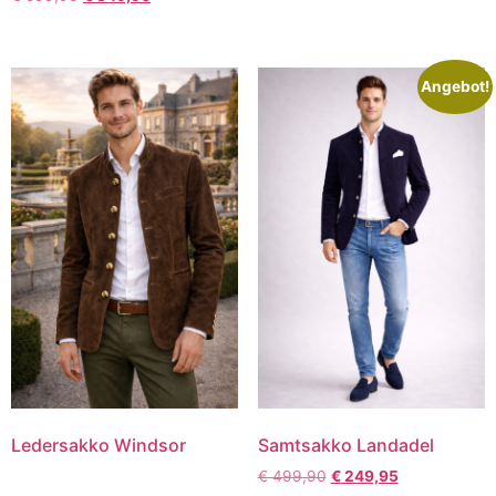
Angebot!
Ledersakko Windsor
Samtsakko Landadel
€
499,90
€
249,95