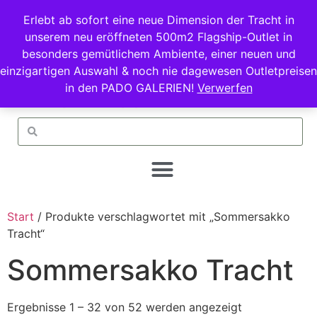
Erlebt ab sofort eine neue Dimension der Tracht in
unserem neu eröffneten 500m2 Flagship-Outlet in
besonders gemütlichem Ambiente, einer neuen und
einzigartigen Auswahl & noch nie dagewesen Outletpreisen
in den PADO GALERIEN!
Verwerfen
Start
/ Produkte verschlagwortet mit „Sommersakko
Tracht“
Sommersakko Tracht
Ergebnisse 1 – 32 von 52 werden angezeigt