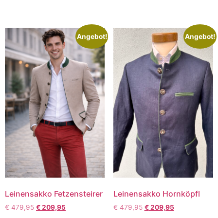
Angebot!
Angebot!
Leinensakko Fetzensteirer
Leinensakko Hornköpfl
€
479,95
€
209,95
€
479,95
€
209,95