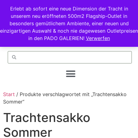
Erlebt ab sofort eine neue Dimension der Tracht in
unserem neu eröffneten 500m2 Flagship-Outlet in
besonders gemütlichem Ambiente, einer neuen und
einzigartigen Auswahl & noch nie dagewesen Outletpreisen
in den PADO GALERIEN!
Verwerfen
Start
/ Produkte verschlagwortet mit „Trachtensakko
Sommer“
Trachtensakko
Sommer