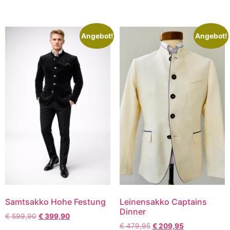
Angebot!
Angebot!
Samtsakko Hohe Festung
Leinensakko Captains
Dinner
€
599,90
€
399,90
€
479,95
€
209,95