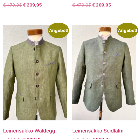
€
479,95
€
209,95
€
479,95
€
209,95
Angebot!
Angebot!
Leinensakko Waldegg
Leinensakko Seidlalm