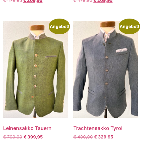
€
479,95
€
209,95
€
479,95
€
209,95
Angebot!
Angebot!
Leinensakko Tauern
Trachtensakko Tyrol
€
799,90
€
399,95
€
499,90
€
329,95