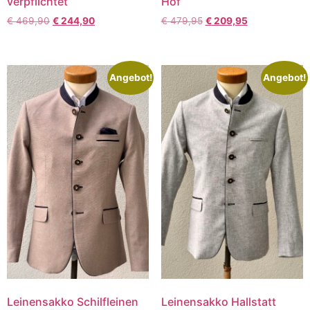
verpflichtet
Hof
€
469,90
€
244,90
€
479,95
€
209,95
Angebot!
Angebot!
Leinensakko Schilfleinen
Leinensakko Hallstatt