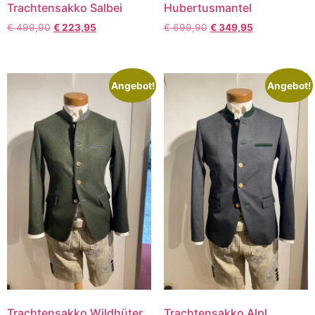
Trachtensakko Salbei
Hubertusmantel
€
499,90
€
223,95
€
699,90
€
349,95
Angebot!
Angebot!
Trachtensakko Wildhüter
Trachtensakko Alpl