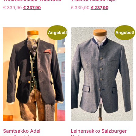
€
339,90
€
237,90
€
339,90
€
237,90
Angebot!
Angebot!
Samtsakko Adel
Leinensakko Salzburger