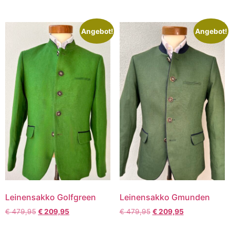
Angebot!
Angebot!
Leinensakko Golfgreen
Leinensakko Gmunden
€
479,95
€
209,95
€
479,95
€
209,95