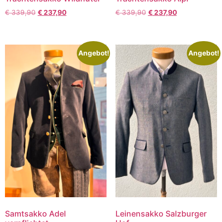
€
339,90
€
237,90
€
339,90
€
237,90
Angebot!
Angebot!
Samtsakko Adel
Leinensakko Salzburger