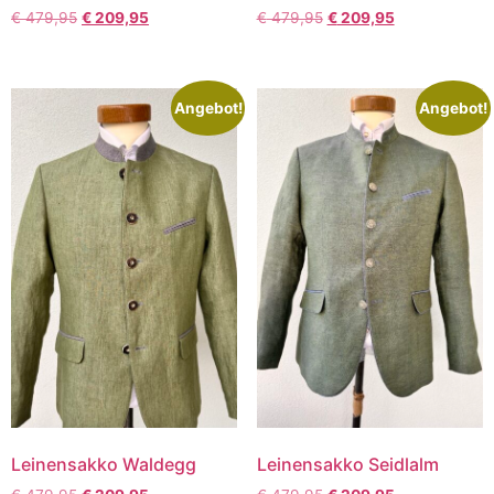
€
479,95
€
209,95
€
479,95
€
209,95
Angebot!
Angebot!
Leinensakko Waldegg
Leinensakko Seidlalm