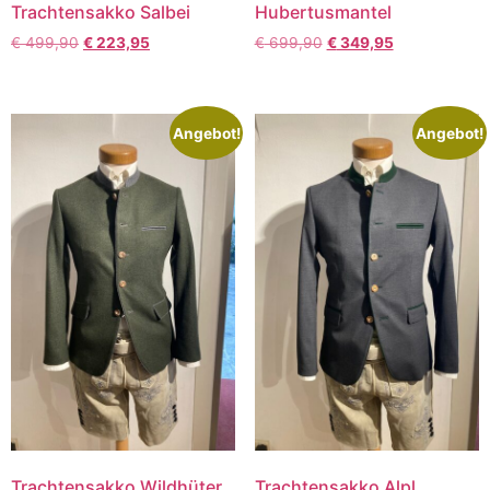
Trachtensakko Salbei
Hubertusmantel
€
499,90
€
223,95
€
699,90
€
349,95
Angebot!
Angebot!
Trachtensakko Wildhüter
Trachtensakko Alpl