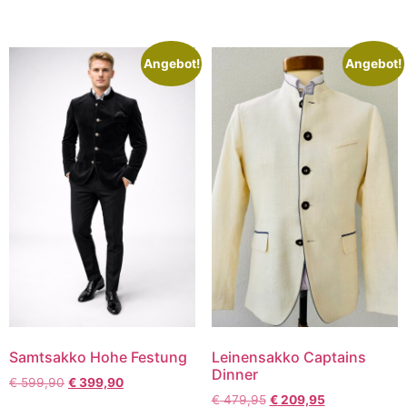
Angebot!
Angebot!
Samtsakko Hohe Festung
Leinensakko Captains
Dinner
€
599,90
€
399,90
€
479,95
€
209,95