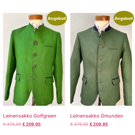
Angebot!
Angebot!
Leinensakko Golfgreen
Leinensakko Gmunden
€
479,95
€
209,95
€
479,95
€
209,95