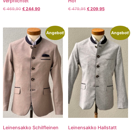
verpflichtet
Hof
€
469,90
€
244,90
€
479,95
€
209,95
Angebot!
Angebot!
Leinensakko Schilfleinen
Leinensakko Hallstatt