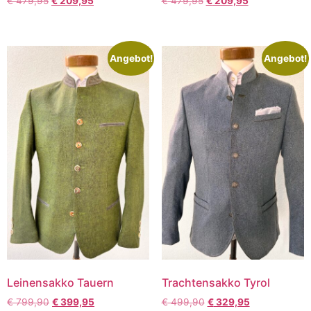
€
479,95
€
209,95
€
479,95
€
209,95
Angebot!
Angebot!
Leinensakko Tauern
Trachtensakko Tyrol
€
799,90
€
399,95
€
499,90
€
329,95