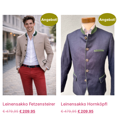
Angebot!
Angebot!
Leinensakko Fetzensteirer
Leinensakko Hornköpfl
€
479,95
€
209,95
€
479,95
€
209,95