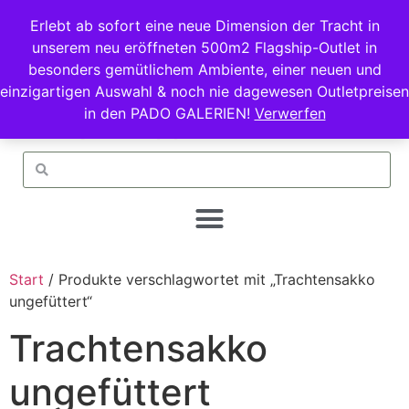
Erlebt ab sofort eine neue Dimension der Tracht in
unserem neu eröffneten 500m2 Flagship-Outlet in
besonders gemütlichem Ambiente, einer neuen und
einzigartigen Auswahl & noch nie dagewesen Outletpreisen
in den PADO GALERIEN!
Verwerfen
Start
/ Produkte verschlagwortet mit „Trachtensakko
ungefüttert“
Trachtensakko
ungefüttert