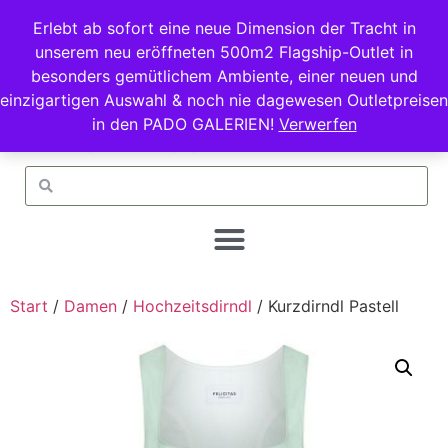
Erlebt ab sofort eine neue Dimension der Tracht in
unserem neu eröffneten 500m2 Flagship-Outlet in
besonders gemütlichem Ambiente, einer neuen und
einzigartigen Auswahl & noch nie dagewesen Outletpreisen
in den PADO GALERIEN!
Verwerfen
Start
/
Damen
/
Hochzeitsdirndl
/ Kurzdirndl Pastell