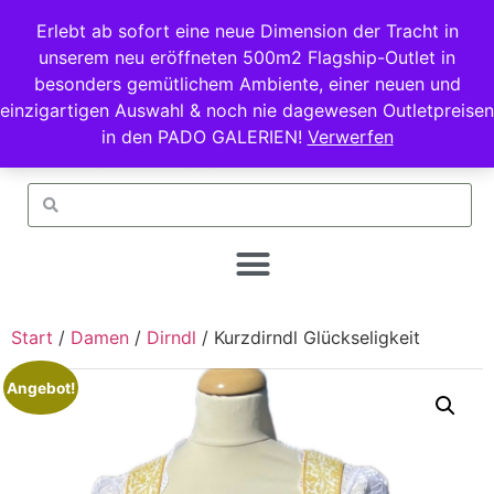
Erlebt ab sofort eine neue Dimension der Tracht in
unserem neu eröffneten 500m2 Flagship-Outlet in
besonders gemütlichem Ambiente, einer neuen und
einzigartigen Auswahl & noch nie dagewesen Outletpreisen
in den PADO GALERIEN!
Verwerfen
Start
/
Damen
/
Dirndl
/ Kurzdirndl Glückseligkeit
Angebot!