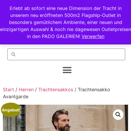
Erlebt ab sofort eine neue Dimension der Tracht in
unserem neu eröffneten 500m2 Flagship-Outlet in
besonders gemütlichem Ambiente, einer neuen und
einzigartigen Auswahl & noch nie dagewesen Outletpreisen
in den PADO GALERIEN!
Verwerfen
Start
/
Herren
/
Trachtensakkos
/ Trachtensakko
Avantgarde
Angebot!