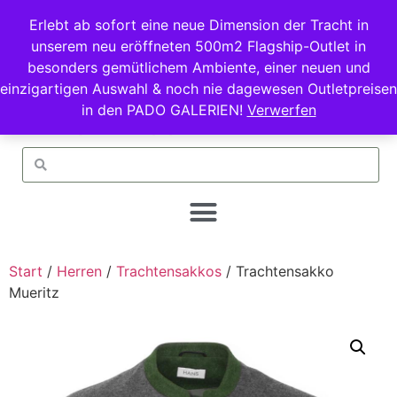
Erlebt ab sofort eine neue Dimension der Tracht in
unserem neu eröffneten 500m2 Flagship-Outlet in
besonders gemütlichem Ambiente, einer neuen und
einzigartigen Auswahl & noch nie dagewesen Outletpreisen
in den PADO GALERIEN!
Verwerfen
Start
/
Herren
/
Trachtensakkos
/ Trachtensakko
Mueritz