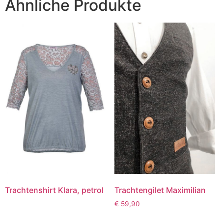
Ähnliche Produkte
Trachtenshirt Klara, petrol
Trachtengilet Maximilian
€
59,90