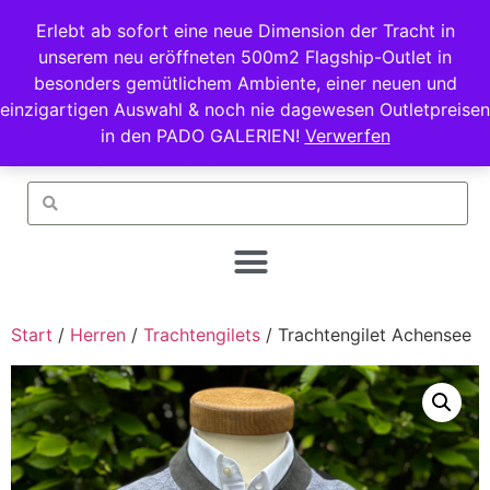
Erlebt ab sofort eine neue Dimension der Tracht in
unserem neu eröffneten 500m2 Flagship-Outlet in
besonders gemütlichem Ambiente, einer neuen und
einzigartigen Auswahl & noch nie dagewesen Outletpreisen
in den PADO GALERIEN!
Verwerfen
Start
/
Herren
/
Trachtengilets
/ Trachtengilet Achensee