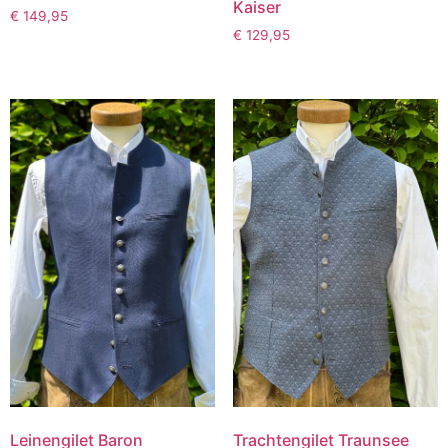
Kaiser
€
149,95
€
129,95
Leinengilet Baron
Trachtengilet Traunsee