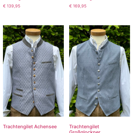
€
139,95
€
169,95
Trachtengilet Achensee
Trachtengilet
Großglockner