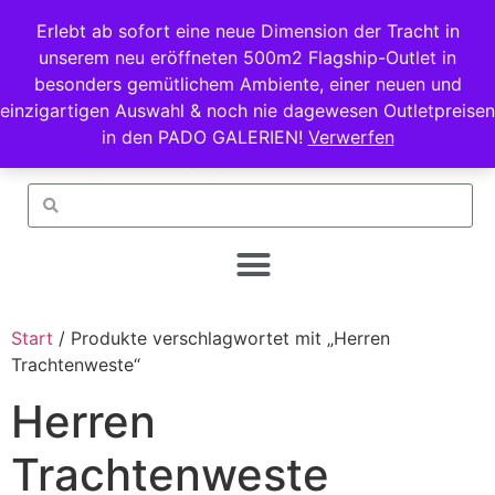
Erlebt ab sofort eine neue Dimension der Tracht in
unserem neu eröffneten 500m2 Flagship-Outlet in
besonders gemütlichem Ambiente, einer neuen und
einzigartigen Auswahl & noch nie dagewesen Outletpreisen
in den PADO GALERIEN!
Verwerfen
Start
/ Produkte verschlagwortet mit „Herren
Trachtenweste“
Herren
Trachtenweste