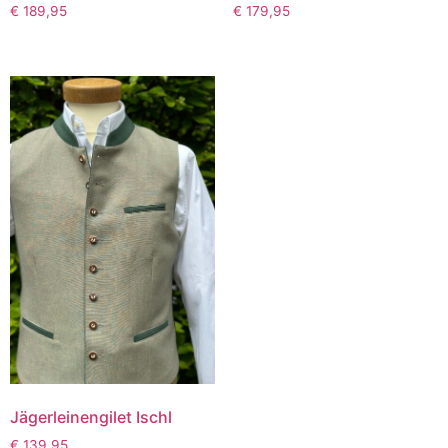
€
189,95
€
179,95
Jägerleinengilet Ischl
€
139,95