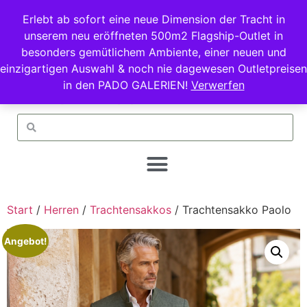
Erlebt ab sofort eine neue Dimension der Tracht in
unserem neu eröffneten 500m2 Flagship-Outlet in
besonders gemütlichem Ambiente, einer neuen und
einzigartigen Auswahl & noch nie dagewesen Outletpreisen
in den PADO GALERIEN!
Verwerfen
Start
/
Herren
/
Trachtensakkos
/ Trachtensakko Paolo
Angebot!