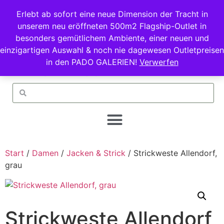
Erlebt ab sofort eine neue Dimension der Tracht in
unserem neu eröffneten 500m2 Flagship-Outlet in
besonders gemütlichem Ambiente, einer neuen und
einzigartigen Auswahl & noch nie dagewesen Outletpreisen
in den PADO GALERIEN!
Verwerfen
Start
/
Damen
/
Jacken & Strick
/ Strickweste Allendorf,
grau
Strickweste Allendorf,