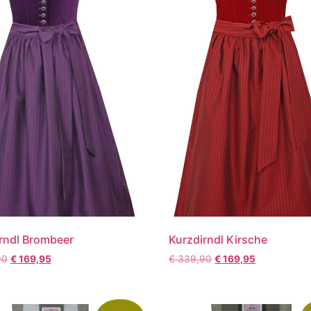
rndl Brombeer
Kurzdirndl Kirsche
90
€
169,95
€
339,90
€
169,95