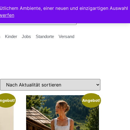
ütlichem Ambiente, einer neuen und einzigartigen Auswahl
werfen
n
Kinder
Jobs
Standorte
Versand
ngebot!
Angebot!