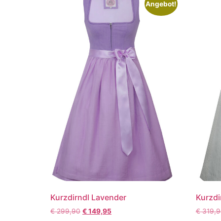
Angebot!
Kurzdirndl Lavender
Kurzdi
€
299,90
€
149,95
€
319,9