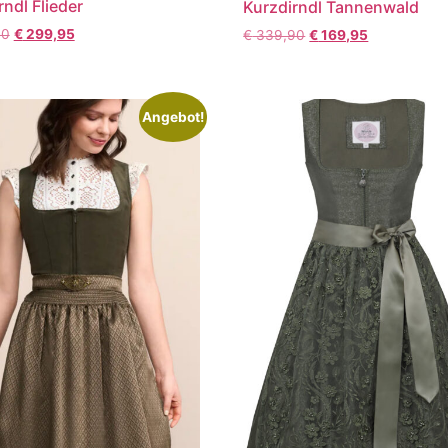
rndl Flieder
Kurzdirndl Tannenwald
90
€
299,95
€
339,90
€
169,95
Angebot!