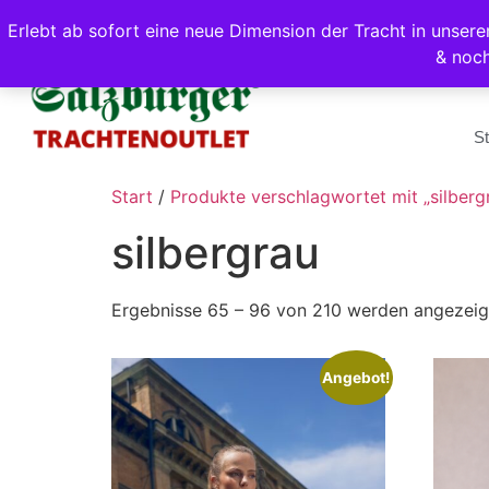
Erlebt ab sofort eine neue Dimension der Tracht in unse
& noc
St
Start
/
Produkte verschlagwortet mit „silberg
silbergrau
Ergebnisse 65 – 96 von 210 werden angezeig
Angebot!