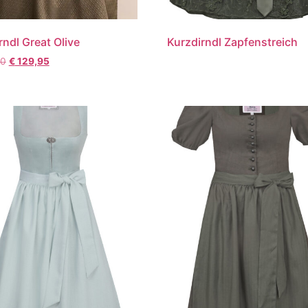
rndl Great Olive
Kurzdirndl Zapfenstreich
90
€
129,95