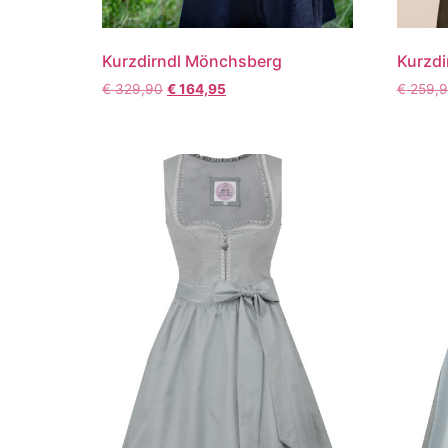
Kurzdi
Kurzdirndl Mönchsberg
€
259,
€
329,90
€
164,95