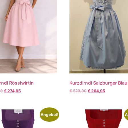
rndl Rösslwirtin
Kurzdirndl Salzburger Blau
90
€
274,95
€
529,90
€
264,95
Angebot!
A