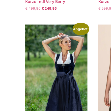
Kurzdirndl Very Berry
Kurzdi
€
499,90
€
249,95
€
599,
Angebot!