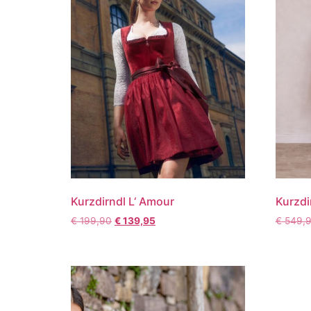
Kurzdirndl L‘ Amour
Kurzdi
€
199,90
€
139,95
€
549,