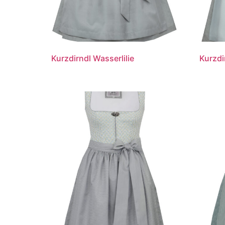
Kurzdirndl Wasserlilie
Kurzdi