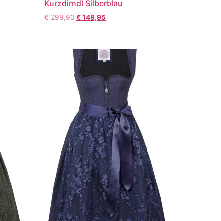
Kurzdirndl Silberblau
€
299,90
€
149,95