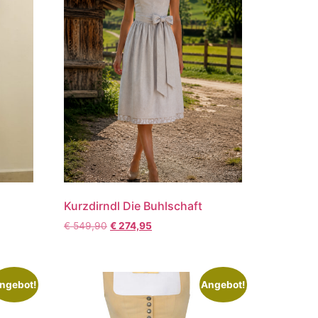
Kurzdirndl Die Buhlschaft
€
549,90
€
274,95
ngebot!
Angebot!