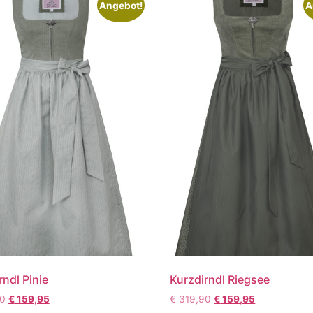
Angebot!
A
rndl Pinie
Kurzdirndl Riegsee
0
€
159,95
€
319,90
€
159,95