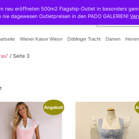
rem neu eröffneten 500m2 Flagship-Outlet in besonders gem
h nie dagewesen Outletpreisen in den PADO GALERIEN!
Ver
artseite
Wiener Kaiser Wiesn
Döblinger Tracht
Damen
Herre
rau“
/ Seite 3
t
Angebot!
A