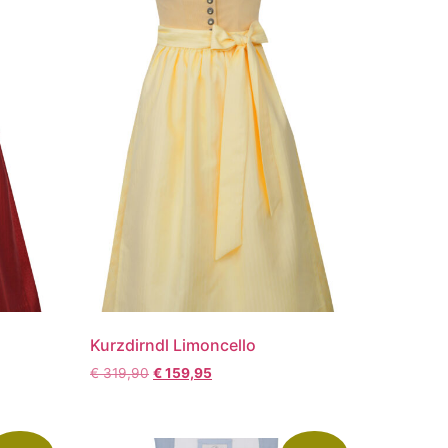
Kurzdirndl Limoncello
€
319,90
€
159,95