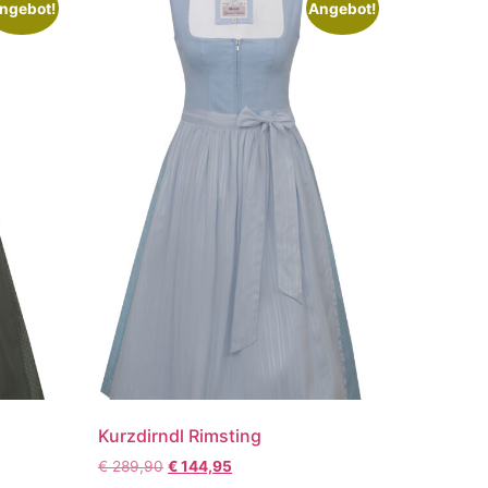
ngebot!
Angebot!
Kurzdirndl Rimsting
€
289,90
€
144,95