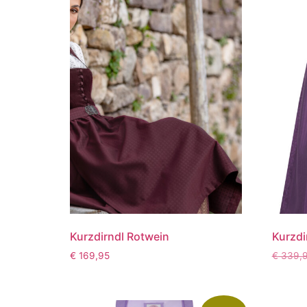
Kurzdirndl Rotwein
Kurzdi
€
169,95
€
339,