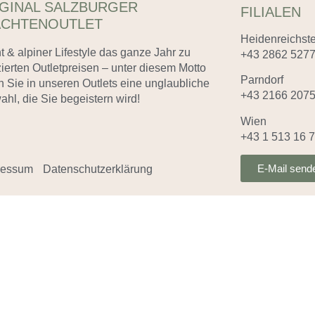
GINAL SALZBURGER
FILIALEN
ACHTENOUTLET
Heidenreichste
t & alpiner Lifestyle das ganze Jahr zu
+43 2862 527
ierten Outletpreisen – unter diesem Motto
Parndorf
n Sie in unseren Outlets eine unglaubliche
+43 2166 207
hl, die Sie begeistern wird!
Wien
+43 1 513 16 
E-Mail send
ressum
Datenschutzerklärung