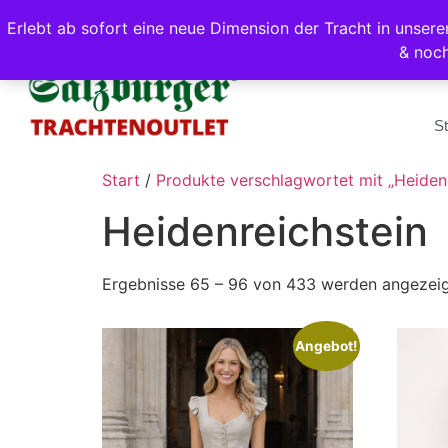
Erlebt ab sofort eine neue Dimension der Tracht in unse
& noc
St
Start
/
Produkte verschlagwortet mit „Heidenr
Heidenreichstein
Ergebnisse 65 – 96 von 433 werden angezei
Angebot!