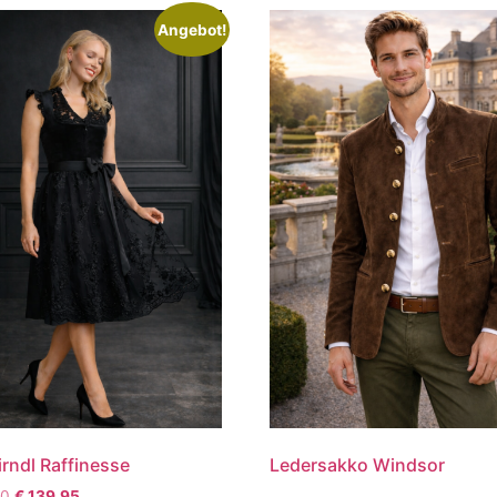
Angebot!
rndl Raffinesse
Ledersakko Windsor
90
€
139,95