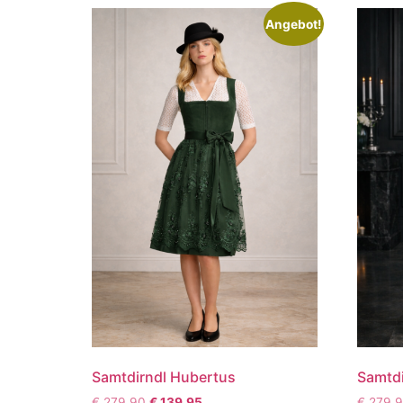
Angebot!
Samtdirndl Hubertus
Samtdi
€
279,90
€
139,95
€
279,