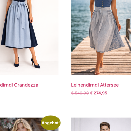
dirndl Grandezza
Leinendirndl Attersee
€
549,90
€
274,95
Angebot!