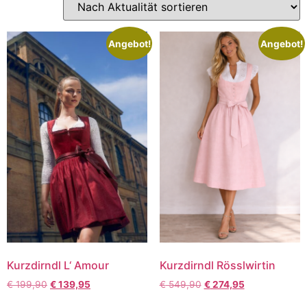
Angebot!
Angebot!
Kurzdirndl L‘ Amour
Kurzdirndl Rösslwirtin
€
199,90
€
139,95
€
549,90
€
274,95