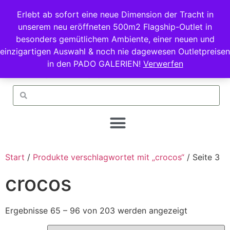
Erlebt ab sofort eine neue Dimension der Tracht in
unserem neu eröffneten 500m2 Flagship-Outlet in
besonders gemütlichem Ambiente, einer neuen und
einzigartigen Auswahl & noch nie dagewesen Outletpreisen
in den PADO GALERIEN!
Verwerfen
Start
/
Produkte verschlagwortet mit „crocos“
/ Seite 3
crocos
Ergebnisse 65 – 96 von 203 werden angezeigt