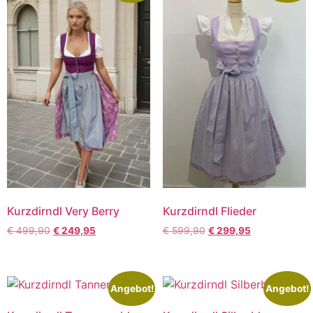
Kurzdirndl Very Berry
Kurzdirndl Flieder
€
499,90
€
249,95
€
599,90
€
299,95
Angebot!
Angebot!