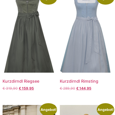
Kurzdirndl Riegsee
Kurzdirndl Rimsting
€
319,90
€
159,95
€
289,90
€
144,95
Angebot!
Angebot!