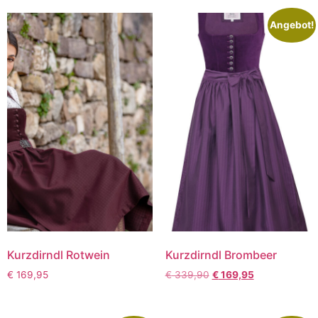
Angebot!
Kurzdirndl Rotwein
Kurzdirndl Brombeer
€
169,95
€
339,90
€
169,95