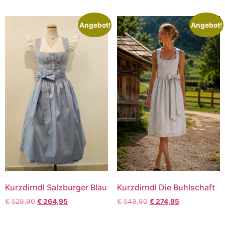
Angebot!
Angebot!
Kurzdirndl Salzburger Blau
Kurzdirndl Die Buhlschaft
€
529,90
€
264,95
€
549,90
€
274,95