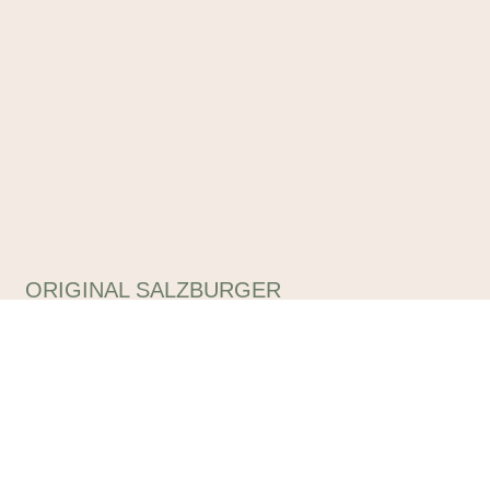
ORIGINAL SALZBURGER
TRACHTENOUTLET
Tracht & alpiner Lifestyle das ganze Jahr zu reduzierten
Outletpreisen – unter diesem Motto finden Sie in unseren
Outlets eine unglaubliche Auswahl, die Sie begeistern wird!
Impressum
Datenschutzerklärung