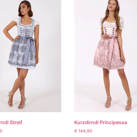
ndl Streif
Kurzdirndl Principessa
0
€
144,90