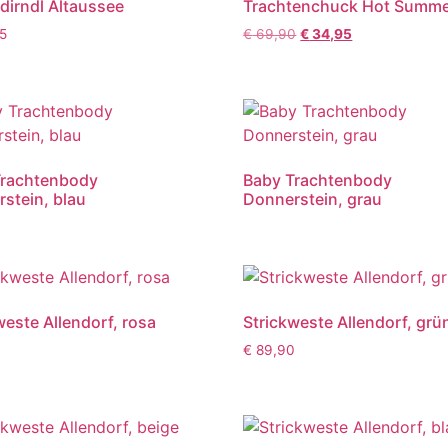
dirndl Altaussee
Trachtenchuck Hot Summ
5
€
69,90
€
34,95
Trachtenbody
Baby Trachtenbody
stein, blau
Donnerstein, grau
weste Allendorf, rosa
Strickweste Allendorf, grü
0
€
89,90