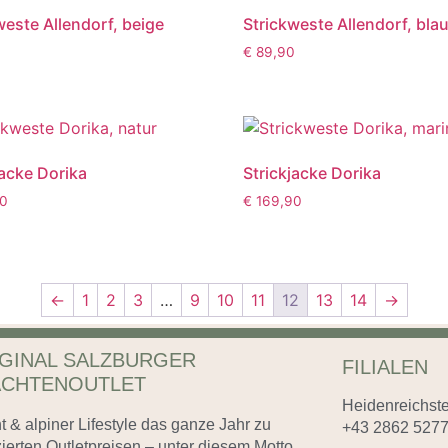
weste Allendorf, beige
Strickweste Allendorf, bla
0
€
89,90
jacke Dorika
Strickjacke Dorika
0
€
169,90
←
1
2
3
…
9
10
11
12
13
14
→
GINAL SALZBURGER
FILIALEN
ACHTENOUTLET
Heidenreichste
t & alpiner Lifestyle das ganze Jahr zu
+43 2862 527
ierten Outletpreisen – unter diesem Motto