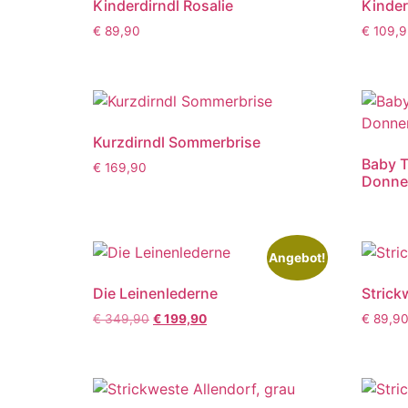
Kinderdirndl Rosalie
Kinder
€
89,90
€
109,9
Kurzdirndl Sommerbrise
Baby 
€
169,90
Donner
Angebot!
Die Leinenlederne
Strick
€
349,90
€
199,90
€
89,9