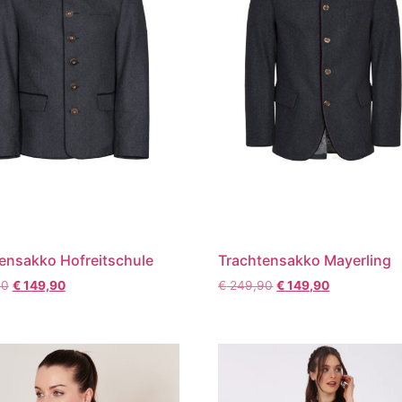
ensakko Hofreitschule
Trachtensakko Mayerling
90
€
149,90
€
249,90
€
149,90