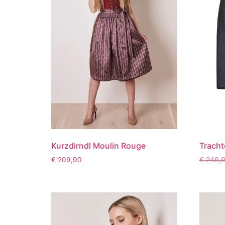
Kurzdirndl Moulin Rouge
Tracht
€
209,90
€
249,