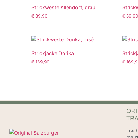
Strickweste Allendorf, grau
Strick
€
89,90
€
89,9
Strickjacke Dorika
Strick
€
169,90
€
169,9
ORI
TR
Trach
reduz