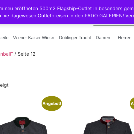
rem neu eröffneten 500m2 Flagship-Outlet in besonders gem
h nie dagewesen Outletpreisen in den PADO GALERIEN!
Ver
seite
Wiener Kaiser Wiesn
Döblinger Tracht
Damen
Herren
nball“
/ Seite 12
eigt
Angebot!
A