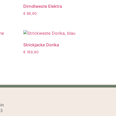
u
Dirndlweste Elektra
€
89,90
Strickjacke Dorika
€
169,90
in
73