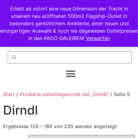
Erlebt ab sofort eine neue Dimension der Tracht in
unserem neu eröffneten 500m2 Flagship-Outlet in
besonders gemütlichem Ambiente, einer neuen und
einzigartigen Auswahl & noch nie dagewesen Outletpreisen
in den PADO GALERIEN!
Verwerfen
Start
/
Produkte verschlagwortet mit „Dirndl“
/ Seite 5
Dirndl
Ergebnisse 129 – 160 von 230 werden angezeigt