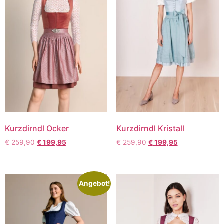
Kurzdirndl Ocker
Kurzdirndl Kristall
€
259,90
€
199,95
€
259,90
€
199,95
Angebot!