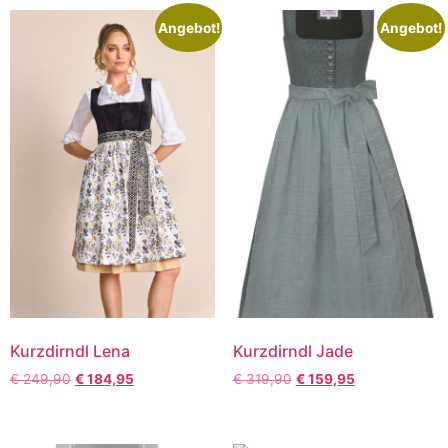
Angebot!
Angebot!
Kurzdirndl Lena
Kurzdirndl Jade
€
249,90
€
184,95
€
319,90
€
159,95