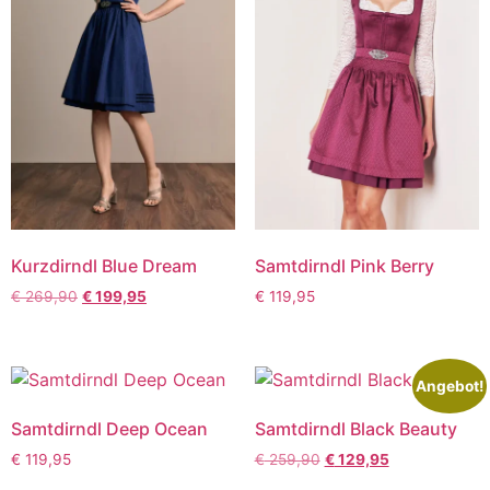
Kurzdirndl Blue Dream
Samtdirndl Pink Berry
€
269,90
€
199,95
€
119,95
Angebot!
Samtdirndl Deep Ocean
Samtdirndl Black Beauty
€
119,95
€
259,90
€
129,95