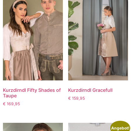
Kurzdirndl Fifty Shades of
Kurzdirndl Gracefull
Taupe
€
159,95
€
169,95
Angebot!