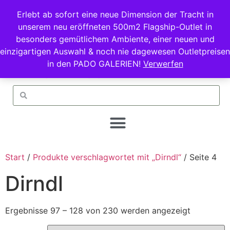
Erlebt ab sofort eine neue Dimension der Tracht in
unserem neu eröffneten 500m2 Flagship-Outlet in
besonders gemütlichem Ambiente, einer neuen und
einzigartigen Auswahl & noch nie dagewesen Outletpreisen
in den PADO GALERIEN!
Verwerfen
Start
/
Produkte verschlagwortet mit „Dirndl“
/ Seite 4
Dirndl
Ergebnisse 97 – 128 von 230 werden angezeigt