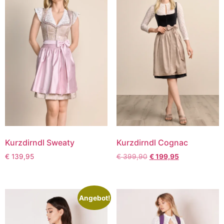
Kurzdirndl Sweaty
Kurzdirndl Cognac
€
139,95
€
399,90
€
199,95
Angebot!