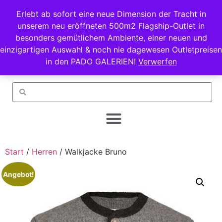
Erlebt ab sofort eine neue Dimension der Tracht in
unserem neu eröffneten 500m2 Flagship-Outlet in
besonders gemütlichem Ambiente, einer neuen und
einzigartigen Auswahl & noch nie dagewesen Outletpreisen
in den PADO GALERIEN!
Verwerfen
Start
/
Herren
/ Walkjacke Bruno
Angebot!