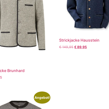
Strickjacke Hausstein
€
149,95
€
89,95
cke Brunhard
5
Angebot!