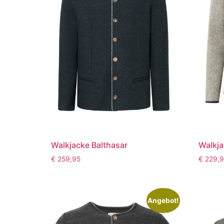
Walkjacke Balthasar
Walkja
€
259,95
€
229,9
Angebot!