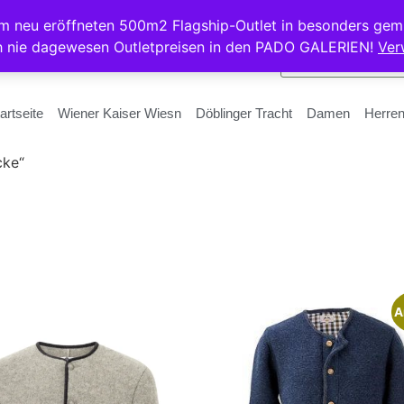
rem neu eröffneten 500m2 Flagship-Outlet in besonders gem
h nie dagewesen Outletpreisen in den PADO GALERIEN!
Ver
artseite
Wiener Kaiser Wiesn
Döblinger Tracht
Damen
Herre
cke“
A