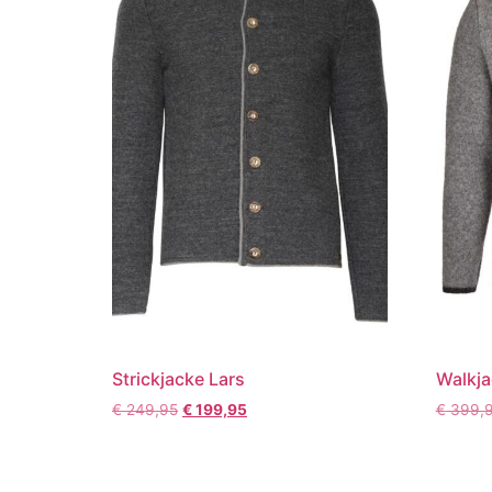
Strickjacke Lars
Walkja
€
249,95
€
199,95
€
399,