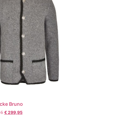
cke Bruno
95
€
299,95