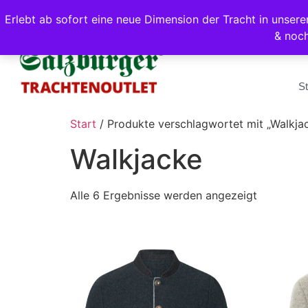
Erlebt ab sofort eine neue Dimension der Tracht in unse
& noc
St
Start
/ Produkte verschlagwortet mit „Walkja
Walkjacke
Alle 6 Ergebnisse werden angezeigt