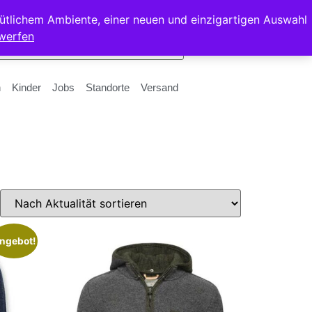
ütlichem Ambiente, einer neuen und einzigartigen Auswahl
werfen
n
Kinder
Jobs
Standorte
Versand
ngebot!