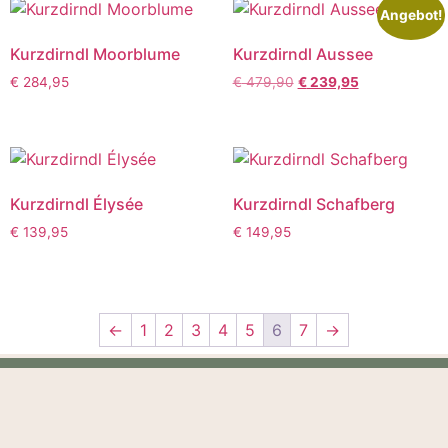
Angebot!
Kurzdirndl Moorblume
Kurzdirndl Aussee
€
284,95
€
479,90
€
239,95
Kurzdirndl Élysée
Kurzdirndl Schafberg
€
139,95
€
149,95
←
1
2
3
4
5
6
7
→