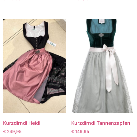
Kurzdirndl Heidi
Kurzdirndl Tannenzapfen
€
249,95
€
149,95