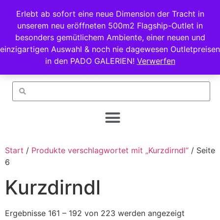
Erlebt ab sofort eine neue Dimension der Tracht in
unserem neu eröffneten 500m2 Flagship-Outlet in
besonders gemütlichem Ambiente, einer neuen und
einzigartigen Auswahl & noch nie dagewesen Outletpreisen
in den PADO GALERIEN!
Verwerfen
Start
/
Produkte verschlagwortet mit „Kurzdirndl“
/ Seite
6
Kurzdirndl
Ergebnisse 161 – 192 von 223 werden angezeigt