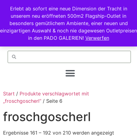
Erlebt ab sofort eine neue Dimension der Tracht in
unserem neu eröffneten 500m2 Flagship-Outlet in
besonders gemütlichem Ambiente, einer neuen und
einzigartigen Auswahl & noch nie dagewesen Outletpreisen
in den PADO GALERIEN!
Verwerfen
Start
/
Produkte verschlagwortet mit
„froschgoscherl“
/ Seite 6
froschgoscherl
Ergebnisse 161 – 192 von 210 werden angezeigt