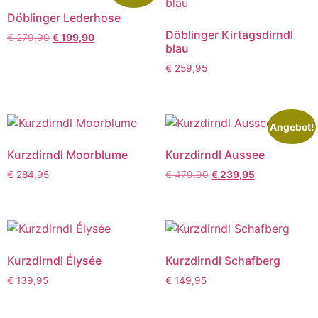
Döblinger Lederhose
Döblinger Kirtagsdirndl
€
279,90
€
199,90
blau
€
259,95
Angebot!
Kurzdirndl Moorblume
Kurzdirndl Aussee
€
284,95
€
479,90
€
239,95
Kurzdirndl Élysée
Kurzdirndl Schafberg
€
139,95
€
149,95