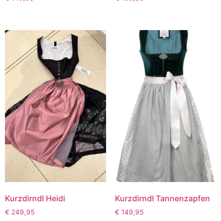
Kurzdirndl Heidi
Kurzdirndl Tannenzapfen
€
249,95
€
149,95