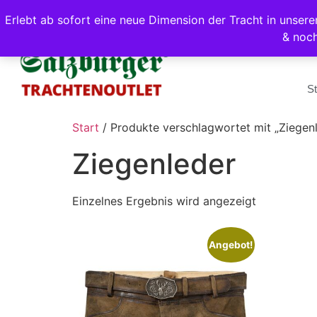
Erlebt ab sofort eine neue Dimension der Tracht in unse
& noc
St
Start
/ Produkte verschlagwortet mit „Ziegen
Ziegenleder
Einzelnes Ergebnis wird angezeigt
Angebot!