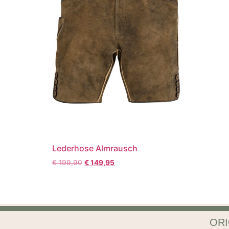
Lederhose Almrausch
€
199,90
€
149,95
ORI