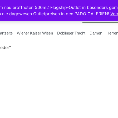
rem neu eröffneten 500m2 Flagship-Outlet in besonders gem
h nie dagewesen Outletpreisen in den PADO GALERIEN!
Ver
artseite
Wiener Kaiser Wiesn
Döblinger Tracht
Damen
Herre
leder“