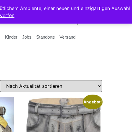
ütlichem Ambiente, einer neuen und einzigartigen Auswahl
werfen
n
Kinder
Jobs
Standorte
Versand
Angebot!