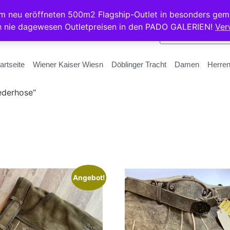
rem neu eröffneten 500m2 Flagship-Outlet in besonders gem
h nie dagewesen Outletpreisen in den PADO GALERIEN!
Ver
artseite
Wiener Kaiser Wiesn
Döblinger Tracht
Damen
Herre
ederhose“
Angebot!