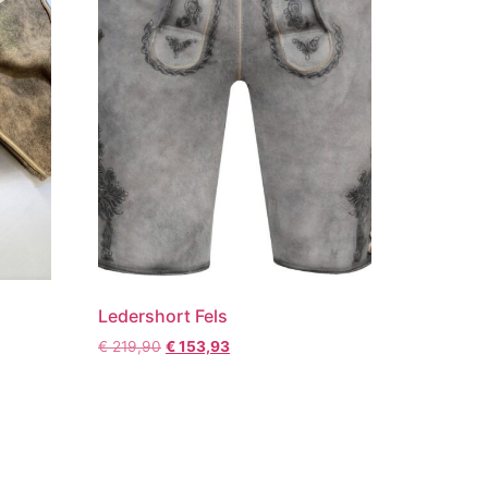
Ledershort Fels
€
219,90
€
153,93