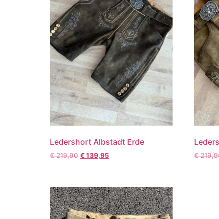
Ledershort Albstadt Erde
Leders
€
219,90
€
139,95
€
219,9