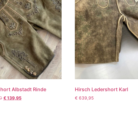
hort Albstadt Rinde
Hirsch Ledershort Karl
0
€
139,95
€
639,95