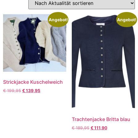
Angebot!
Angebot!
Strickjacke Kuschelweich
€
199,95
€
139,95
Trachtenjacke Britta blau
€
189,95
€
111,90