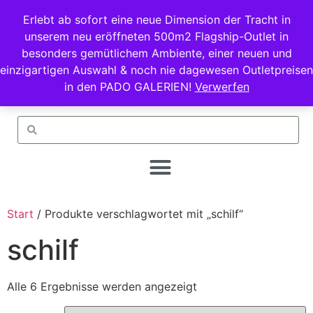
Erlebt ab sofort eine neue Dimension der Tracht in
unserem neu eröffneten 500m2 Flagship-Outlet in
besonders gemütlichem Ambiente, einer neuen und
einzigartigen Auswahl & noch nie dagewesen Outletpreisen
in den PADO GALERIEN!
Verwerfen
Start
/ Produkte verschlagwortet mit „schilf“
schilf
Alle 6 Ergebnisse werden angezeigt