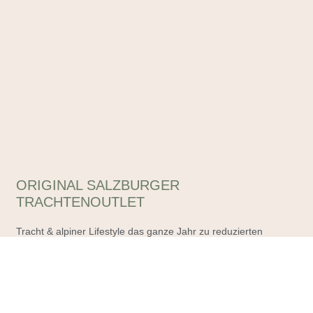
ORIGINAL SALZBURGER
TRACHTENOUTLET
Tracht & alpiner Lifestyle das ganze Jahr zu reduzierten
Outletpreisen – unter diesem Motto finden Sie in unseren
Outlets eine unglaubliche Auswahl, die Sie begeistern wird!
Impressum
Datenschutzerklärung