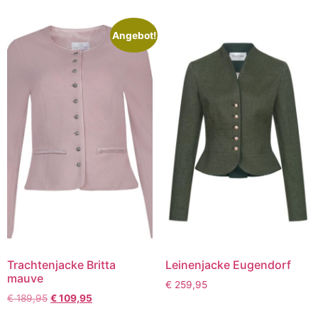
Angebot!
Trachtenjacke Britta
Leinenjacke Eugendorf
mauve
€
259,95
€
189,95
€
109,95