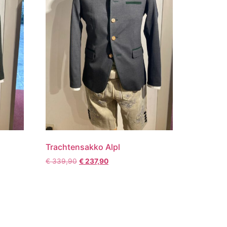
Trachtensakko Alpl
€
339,90
€
237,90