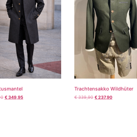
tusmantel
Trachtensakko Wildhüter
90
€
349,95
€
339,90
€
237,90