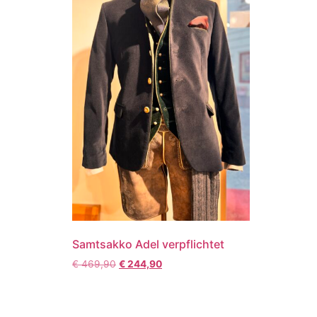
Samtsakko Adel verpflichtet
€
469,90
€
244,90