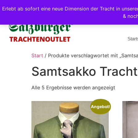
Erlebt ab sofort eine neue Dimension der Tracht in unse
& noc
Start
Start
/ Produkte verschlagwortet mit „Samtsa
Samtsakko Tracht
Alle 5 Ergebnisse werden angezeigt
Angebot!