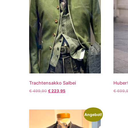
Trachtensakko Salbei
Huber
€
499,90
€
223,95
€
699,
Angebot!