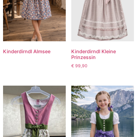
Kinderdirndl Almsee
Kinderdirndl Kleine
Prinzessin
€
99,90