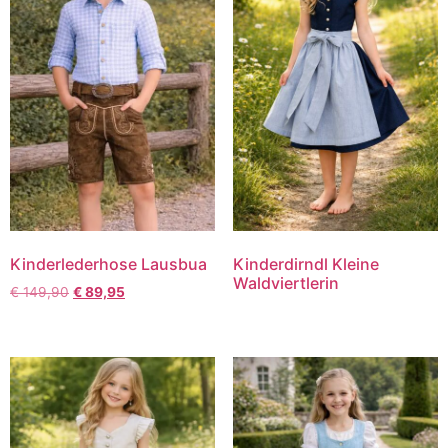
Kinderlederhose Lausbua
Kinderdirndl Kleine
Waldviertlerin
€
149,90
€
89,95