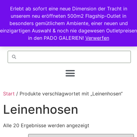
Erlebt ab sofort eine neue Dimension der Tracht in
unserem neu eröffneten 500m2 Flagship-Outlet in
besonders gemütlichem Ambiente, einer neuen und
einzigartigen Auswahl & noch nie dagewesen Outletpreisen
in den PADO GALERIEN!
Verwerfen
Start
/ Produkte verschlagwortet mit „Leinenhosen“
Leinenhosen
Alle 20 Ergebnisse werden angezeigt