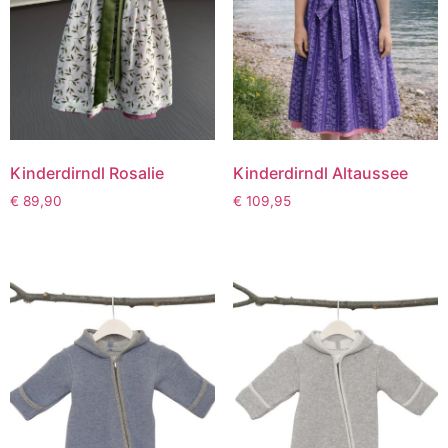
Kinderdirndl Rosalie
Kinderdirndl Altaussee
€
89,90
€
109,95