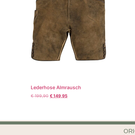
Lederhose Almrausch
€
199,90
€
149,95
ORI