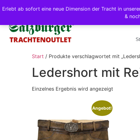
Erlebt ab sofort eine neue Dimension der Tracht in unse
& noc
St
Start
/ Produkte verschlagwortet mit „Leders
Ledershort mit Re
Einzelnes Ergebnis wird angezeigt
Angebot!