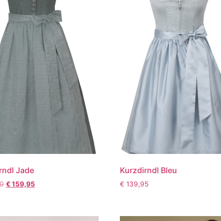
rndl Jade
Kurzdirndl Bleu
0
€
159,95
€
139,95