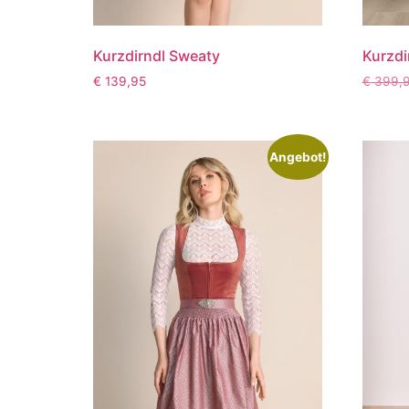
Kurzdirndl Sweaty
Kurzdi
€
139,95
€
399,
Angebot!