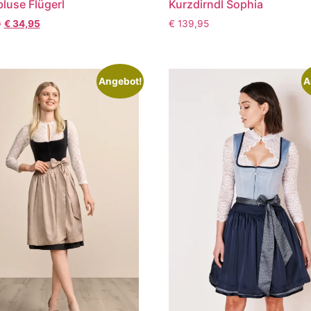
bluse Flügerl
Kurzdirndl Sophia
0
€
34,95
€
139,95
Angebot!
A