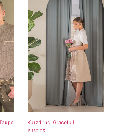
 Taupe
Kurzdirndl Gracefull
€
159,95