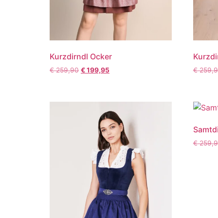
Kurzdirndl Ocker
Kurzdir
€
259,90
€
199,95
€
259,
Samtdi
€
259,