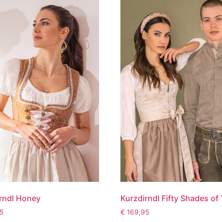
rndl Honey
Kurzdirndl Fifty Shades of
5
€
169,95