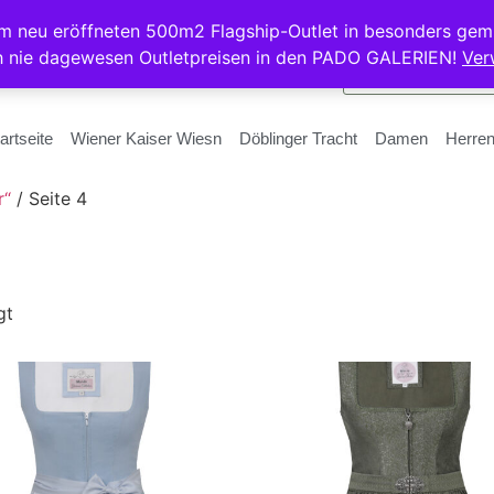
rem neu eröffneten 500m2 Flagship-Outlet in besonders gem
h nie dagewesen Outletpreisen in den PADO GALERIEN!
Ver
artseite
Wiener Kaiser Wiesn
Döblinger Tracht
Damen
Herre
r“
/ Seite 4
gt