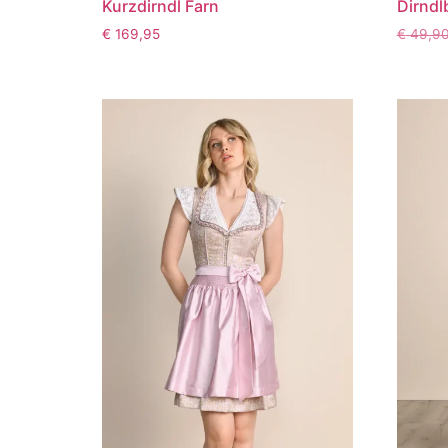
Kurzdirndl Farn
Dirndl
€
169,95
€
49,9