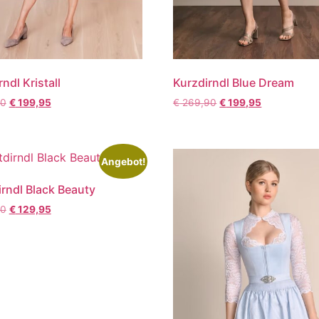
ndl Kristall
Kurzdirndl Blue Dream
90
€
199,95
€
269,90
€
199,95
Angebot!
rndl Black Beauty
90
€
129,95