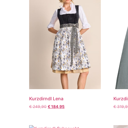
Kurzdirndl Lena
Kurzdi
€
249,90
€
184,95
€
319,9