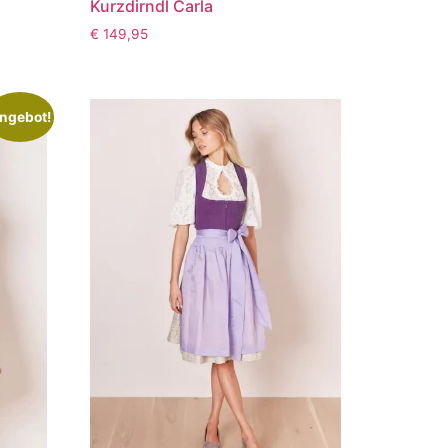
Kurzdirndl Carla
€
149,95
ngebot!