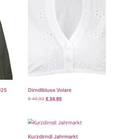
025
Dirndlbluse Volare
€
49,90
€
34,95
Kurzdirndl Jahrmarkt