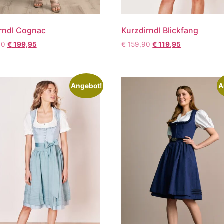
rndl Cognac
Kurzdirndl Blickfang
90
€
199,95
€
159,90
€
119,95
Angebot!
A