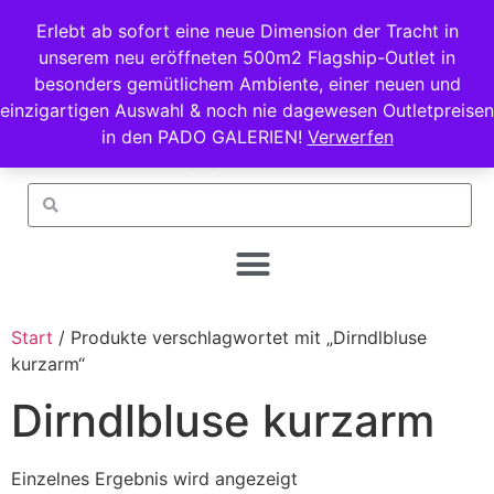
Erlebt ab sofort eine neue Dimension der Tracht in
unserem neu eröffneten 500m2 Flagship-Outlet in
besonders gemütlichem Ambiente, einer neuen und
einzigartigen Auswahl & noch nie dagewesen Outletpreisen
in den PADO GALERIEN!
Verwerfen
Start
/ Produkte verschlagwortet mit „Dirndlbluse
kurzarm“
Dirndlbluse kurzarm
Einzelnes Ergebnis wird angezeigt