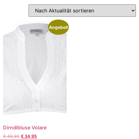
Angebot!
Dirndlbluse Volare
€
49,90
€
34,95