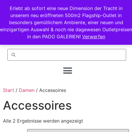
Erlebt ab sofort eine neue Dimension der Tracht in
unserem neu eröffneten 500m2 Flagship-Outlet in
besonders gemütlichem Ambiente, einer neuen und
einzigartigen Auswahl & noch nie dagewesen Outletpreisen
in den PADO GALERIEN!
Verwerfen
Start
/
Damen
/ Accessoires
Accessoires
Alle 2 Ergebnisse werden angezeigt